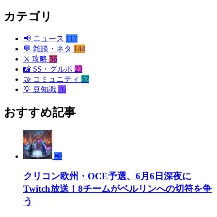
カテゴリ
📢
ニュース
117
💬
雑談・ネタ
144
⚔️
攻略
56
📸
SS・グルポ
23
🤝
コミュニティ
57
💡
豆知識
76
おすすめ記事
📢
クリコン欧州・OCE予選、6月6日深夜に
Twitch放送！8チームがベルリンへの切符を争
う