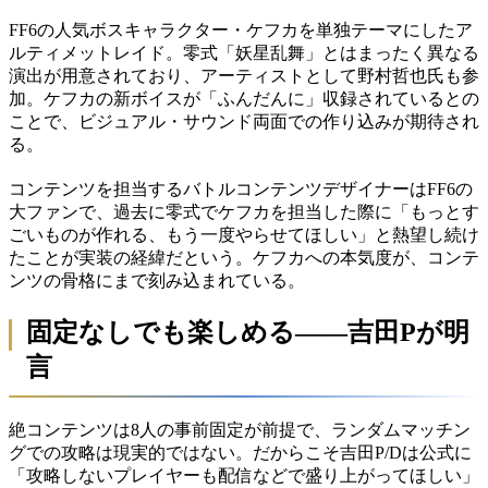
FF6の人気ボスキャラクター・ケフカを単独テーマにしたア
ルティメットレイド。零式「妖星乱舞」とはまったく異なる
演出が用意されており、アーティストとして野村哲也氏も参
加。ケフカの新ボイスが「ふんだんに」収録されているとの
ことで、ビジュアル・サウンド両面での作り込みが期待され
る。
コンテンツを担当するバトルコンテンツデザイナーはFF6の
大ファンで、過去に零式でケフカを担当した際に「もっとす
ごいものが作れる、もう一度やらせてほしい」と熱望し続け
たことが実装の経緯だという。ケフカへの本気度が、コンテ
ンツの骨格にまで刻み込まれている。
固定なしでも楽しめる——吉田Pが明
言
絶コンテンツは8人の事前固定が前提で、ランダムマッチン
グでの攻略は現実的ではない。だからこそ吉田P/Dは公式に
「攻略しないプレイヤーも配信などで盛り上がってほしい」