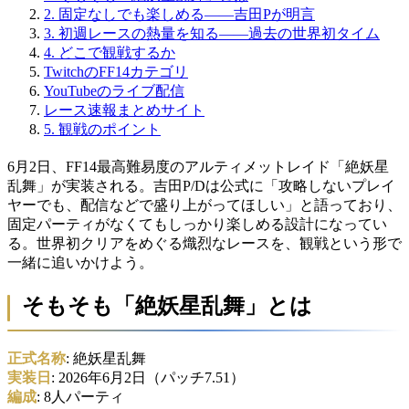
2.
固定なしでも楽しめる——吉田Pが明言
3.
初週レースの熱量を知る——過去の世界初タイム
4.
どこで観戦するか
TwitchのFF14カテゴリ
YouTubeのライブ配信
レース速報まとめサイト
5.
観戦のポイント
6月2日、FF14最高難易度のアルティメットレイド「絶妖星
乱舞」が実装される。吉田P/Dは公式に「攻略しないプレイ
ヤーでも、配信などで盛り上がってほしい」と語っており、
固定パーティがなくてもしっかり楽しめる設計になってい
る。世界初クリアをめぐる熾烈なレースを、観戦という形で
一緒に追いかけよう。
そもそも「絶妖星乱舞」とは
正式名称
: 絶妖星乱舞
実装日
: 2026年6月2日（パッチ7.51）
編成
: 8人パーティ