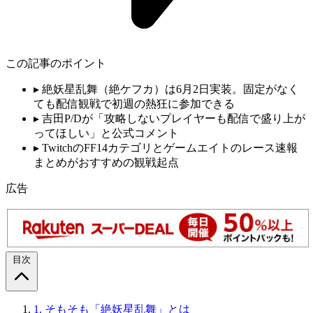
この記事のポイント
▸
絶妖星乱舞（絶ケフカ）は6月2日実装。固定がなく
ても配信観戦で初週の熱狂に参加できる
▸
吉田P/Dが「攻略しないプレイヤーも配信で盛り上が
ってほしい」と公式コメント
▸
TwitchのFF14カテゴリとゲームエイトのレース速報
まとめがおすすめの観戦起点
広告
目次
1.
そもそも「絶妖星乱舞」とは