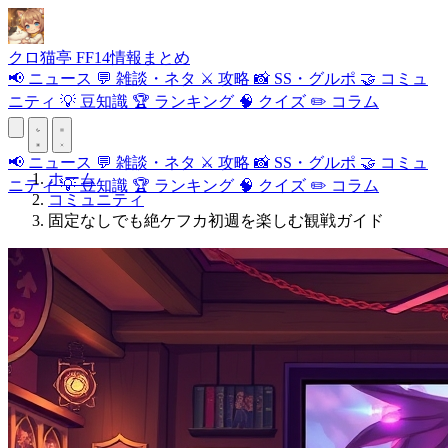
クロ
猫
亭
FF14情報まとめ
📢
ニュース
💬
雑談・ネタ
⚔️
攻略
📸
SS・グルポ
🤝
コミュ
ニティ
💡
豆知識
🏆
ランキング
🧠
クイズ
✏️
コラム
📢
ニュース
💬
雑談・ネタ
⚔️
攻略
📸
SS・グルポ
🤝
コミュ
ホーム
ニティ
💡
豆知識
🏆
ランキング
🧠
クイズ
✏️
コラム
コミュニティ
固定なしでも絶ケフカ初週を楽しむ観戦ガイド