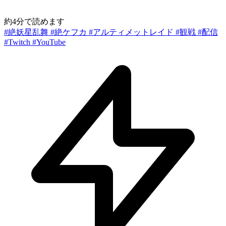
約4分で読めます
#絶妖星乱舞
#絶ケフカ
#アルティメットレイド
#観戦
#配信
#Twitch
#YouTube