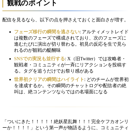
観戦のポイント
配信を見るなら、以下の点を押さえておくと面白さが増す。
フェーズ移行の瞬間を逃さない
: アルティメットレイド
は複数のフェーズで構成されており、次のフェーズに
進むたびに演出が切り替わる。初見の反応を生で見ら
れるのが観戦の醍醐味
SNSでの実況も並行する
: X（旧Twitter）では攻略者・
観戦者・コミュニティが一斉にリアクションを投稿す
る。タグを追うだけでお祭り感がある
世界初クリアの瞬間はハイライト
: どのチームが世界初
を達成するか。その瞬間のチャットログや配信者の絶
叫は、絶コンテンツならではの名場面になる
「ついにきた！！！！！絶妖星乱舞！！！完全ケフカオンリ
ーか！！！！」という第一声が物語るように、コミュニティ