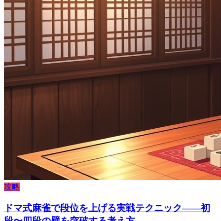
攻略
ドマ式麻雀で段位を上げる実戦テクニック——初
段〜四段の壁を突破する考え方