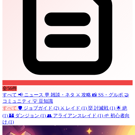
全56件
すべて
📢
ニュース
💬
雑談・ネタ
⚔️
攻略
📸
SS・グルポ
🤝
コミュニティ
💡
豆知識
すべて
🛡️
ジョブガイド
(2)
⚔️
レイド
(1)
👹
討滅戦
(1)
🌟
絶
(1)
🏰
ダンジョン
(1)
👥
アライアンスレイド
(1)
🌱
初心者向
け
(1)