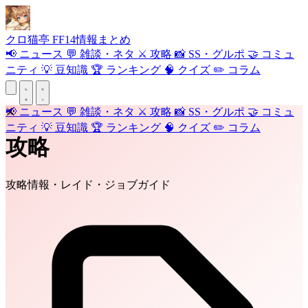
クロ
猫
亭
FF14情報まとめ
📢
ニュース
💬
雑談・ネタ
⚔️
攻略
📸
SS・グルポ
🤝
コミュ
ニティ
💡
豆知識
🏆
ランキング
🧠
クイズ
✏️
コラム
📢
⚔️
ニュース
💬
雑談・ネタ
⚔️
攻略
📸
SS・グルポ
🤝
コミュ
ニティ
💡
豆知識
🏆
ランキング
🧠
クイズ
✏️
コラム
攻略
攻略情報・レイド・ジョブガイド