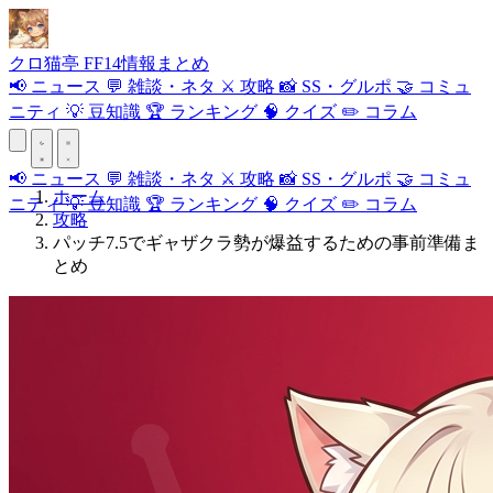
クロ
猫
亭
FF14情報まとめ
📢
ニュース
💬
雑談・ネタ
⚔️
攻略
📸
SS・グルポ
🤝
コミュ
ニティ
💡
豆知識
🏆
ランキング
🧠
クイズ
✏️
コラム
📢
ニュース
💬
雑談・ネタ
⚔️
攻略
📸
SS・グルポ
🤝
コミュ
ホーム
ニティ
💡
豆知識
🏆
ランキング
🧠
クイズ
✏️
コラム
攻略
パッチ7.5でギャザクラ勢が爆益するための事前準備ま
とめ