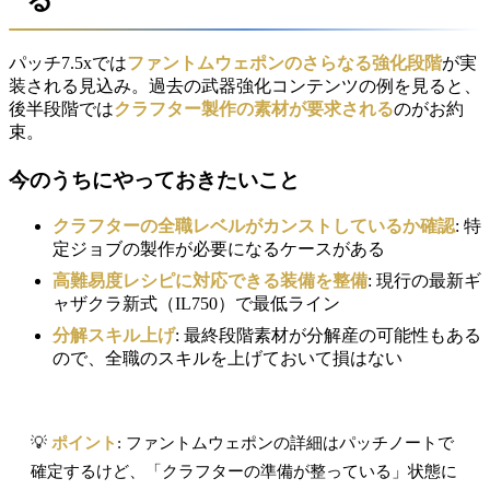
パッチ7.5xでは
ファントムウェポンのさらなる強化段階
が実
装される見込み。過去の武器強化コンテンツの例を見ると、
後半段階では
クラフター製作の素材が要求される
のがお約
束。
今のうちにやっておきたいこと
クラフターの全職レベルがカンストしているか確認
: 特
定ジョブの製作が必要になるケースがある
高難易度レシピに対応できる装備を整備
: 現行の最新ギ
ャザクラ新式（IL750）で最低ライン
分解スキル上げ
: 最終段階素材が分解産の可能性もある
ので、全職のスキルを上げておいて損はない
💡
ポイント
: ファントムウェポンの詳細はパッチノートで
確定するけど、「クラフターの準備が整っている」状態に