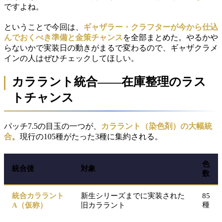
ですよね。
ということで今回は、
ギャザラー・クラフターが今から仕込
んでおくべき準備と金策チャンス
を全部まとめた。やるかや
らないかで実装日の動きがまるで変わるので、ギャザクラメ
インの人はぜひチェックしてほしい。
カララント統合――在庫整理のラス
トチャンス
パッチ7.5の目玉の一つが、
カララント（染色剤）の大幅統
合
。現行の105種がたった3種に集約される。
色
統合後
対象
数
統合カララント
新生シリーズまでに実装された
85
種
A（仮称）
旧カララント