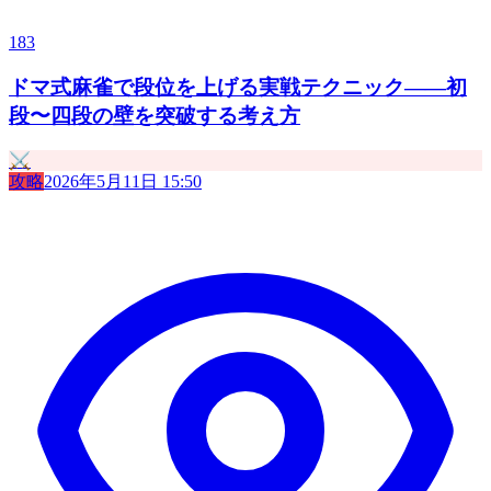
183
ドマ式麻雀で段位を上げる実戦テクニック——初
段〜四段の壁を突破する考え方
⚔️
攻略
2026年5月11日 15:50