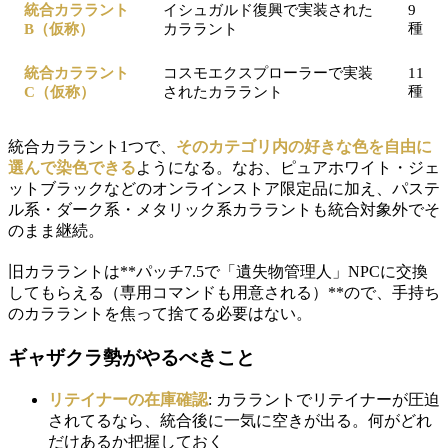
統合カララント
イシュガルド復興で実装された
9
種
B（仮称）
カララント
統合カララント
コスモエクスプローラーで実装
11
種
C（仮称）
されたカララント
統合カララント1つで、
そのカテゴリ内の好きな色を自由に
選んで染色できる
ようになる。なお、ピュアホワイト・ジェ
ットブラックなどのオンラインストア限定品に加え、パステ
ル系・ダーク系・メタリック系カララントも統合対象外でそ
のまま継続。
旧カララントは**パッチ7.5で「遺失物管理人」NPCに交換
してもらえる（専用コマンドも用意される）**ので、手持ち
のカララントを焦って捨てる必要はない。
ギャザクラ勢がやるべきこと
リテイナーの在庫確認
: カララントでリテイナーが圧迫
されてるなら、統合後に一気に空きが出る。何がどれ
だけあるか把握しておく