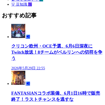
💡
豆知識
76
おすすめ記事
📢
クリコン欧州・OCE予選、6月6日深夜に
Twitch放送！8チームがベルリンへの切符を争
う
2026年5月29日 22:55
📢
FANTASIANコラボ装備、6月1日16時で販売
終了！ラストチャンスを逃すな