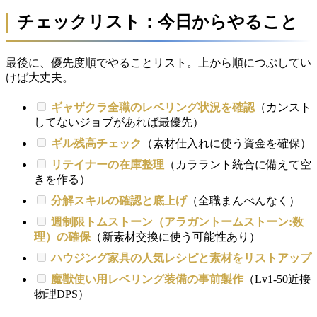
チェックリスト：今日からやること
最後に、優先度順でやることリスト。上から順につぶしてい
けば大丈夫。
ギャザクラ全職のレベリング状況を確認
（カンスト
してないジョブがあれば最優先）
ギル残高チェック
（素材仕入れに使う資金を確保）
リテイナーの在庫整理
（カララント統合に備えて空
きを作る）
分解スキルの確認と底上げ
（全職まんべんなく）
週制限トムストーン（アラガントームストーン:数
理）の確保
（新素材交換に使う可能性あり）
ハウジング家具の人気レシピと素材をリストアップ
魔獣使い用レベリング装備の事前製作
（Lv1-50近接
物理DPS）