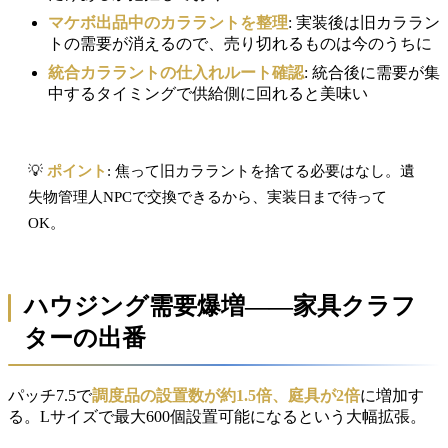
マケボ出品中のカララントを整理
: 実装後は旧カララン
トの需要が消えるので、売り切れるものは今のうちに
統合カララントの仕入れルート確認
: 統合後に需要が集
中するタイミングで供給側に回れると美味い
💡
ポイント
: 焦って旧カララントを捨てる必要はなし。遺
失物管理人NPCで交換できるから、実装日まで待って
OK。
ハウジング需要爆増――家具クラフ
ターの出番
パッチ7.5で
調度品の設置数が約1.5倍、庭具が2倍
に増加す
る。Lサイズで最大600個設置可能になるという大幅拡張。