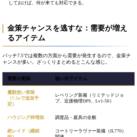
しておけば、何が来ても対応できる。
金策チャンスを逃すな：需要が増え
るアイテム
パッチ7.5では複数の方面から需要が発生するので、金策チ
ャンスが多い。ざっくりまとめるとこんな感じ。
需要の要因
狙い目アイテム
魔獣使い実装
レベリング装備（リミテッドジョ
（7.5xで追加予
ブ、近接物理DPS、Lv1-50）
定）
ハウジング枠増加
調度品・庭具の全般
絶レイド（継続
コートリーラヴァー装備（IL770）
中）
関連