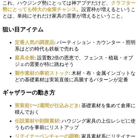
これ、ハウジング勢にとっては神アプデだけど、
クラフター
勢にとっても特大の金策チャンス
。設置枠が増えるというこ
とは、単純にそれだけ家具の需要が増えるということ。
狙い目アイテム
定番人気の調度品
: パーティション・カウンター・照明
系はどの時代も鉄板で売れる
庭具全般
: 設置数2倍の恩恵で、フェンス・植栽・オブ
ジェの需要が特に跳ねそう
製作素材の事前ストック
: 木材・布・金属インゴットな
どの基礎素材は実装直後に高騰するパターンが定番
ギャザラーの動き方
実装前1〜2週間が仕込みどき
: 基礎素材を集めて倉庫に
積んでおく
伝説素材や刻限素材
: ハウジング家具の上位レシピに使
うものを事前にリストアップ
リテイナーベンチャーの調整
: 家具素材系にリテイナー