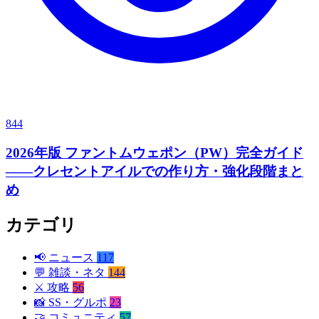
844
2026年版 ファントムウェポン（PW）完全ガイド
——クレセントアイルでの作り方・強化段階まと
め
カテゴリ
📢
ニュース
117
💬
雑談・ネタ
144
⚔️
攻略
56
📸
SS・グルポ
23
🤝
コミュニティ
57