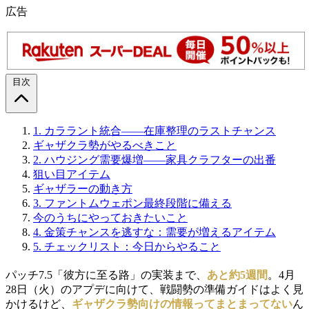
広告
目次
1.
カララント統合――在庫整理のラストチャンス
ギャザクラ勢がやるべきこと
2.
ハウジング需要爆増――家具クラフターの出番
狙い目アイテム
ギャザラーの動き方
3.
ファントムウェポン最終段階に備える
今のうちにやっておきたいこと
4.
金策チャンスを逃すな：需要が増えるアイテム
5.
チェックリスト：今日からやること
パッチ7.5「彼方に至る路」の実装まで、
あと約5週間
。4月
28日（火）のアプデに向けて、戦闘勢の準備ガイドはよく見
かけるけど、
ギャザクラ勢向けの情報ってまとまってない
ん