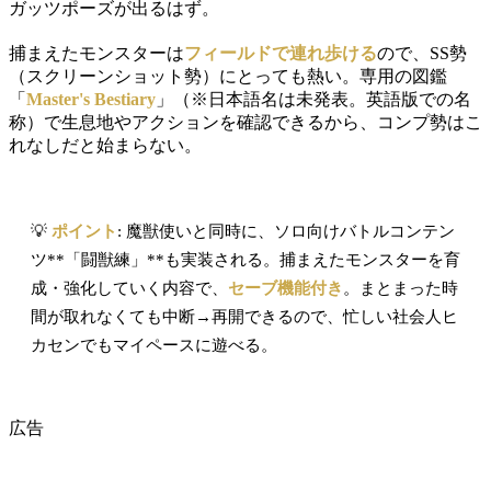
ガッツポーズが出るはず。
捕まえたモンスターは
フィールドで連れ歩ける
ので、SS勢
（スクリーンショット勢）にとっても熱い。専用の図鑑
「
Master's Bestiary
」（※日本語名は未発表。英語版での名
称）で生息地やアクションを確認できるから、コンプ勢はこ
れなしだと始まらない。
💡
ポイント
: 魔獣使いと同時に、ソロ向けバトルコンテン
ツ**「闘獣練」**も実装される。捕まえたモンスターを育
成・強化していく内容で、
セーブ機能付き
。まとまった時
間が取れなくても中断→再開できるので、忙しい社会人ヒ
カセンでもマイペースに遊べる。
広告