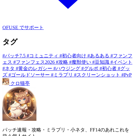
OFUSE でサポート
タグ
#パッチ7.5
#コミュニティ
#初心者向け
#あるある
#ファンフ
ェス
#ファンフェス2026
#攻略
#魔獣使い
#豆知識
#イベント
#ネタ
#黄金のレガシー
#ハウジング
#グルポ
#初心者
#グッ
ズ
#ゴールドソーサー
#ミラプリ
#スクリーンショット
#PvP
クロ
猫
亭
パッチ速報・攻略・ミラプリ・小ネタ、FF14のあれこれを