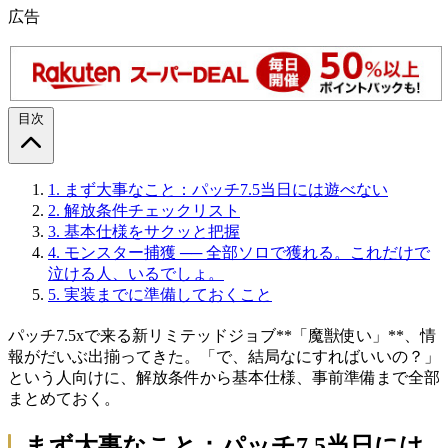
広告
目次
1.
まず大事なこと：パッチ7.5当日には遊べない
2.
解放条件チェックリスト
3.
基本仕様をサクッと把握
4.
モンスター捕獲 ── 全部ソロで獲れる。これだけで
泣ける人、いるでしょ。
5.
実装までに準備しておくこと
パッチ7.5xで来る新リミテッドジョブ**「魔獣使い」**、情
報がだいぶ出揃ってきた。「で、結局なにすればいいの？」
という人向けに、解放条件から基本仕様、事前準備まで全部
まとめておく。
まず大事なこと：パッチ7.5当日には