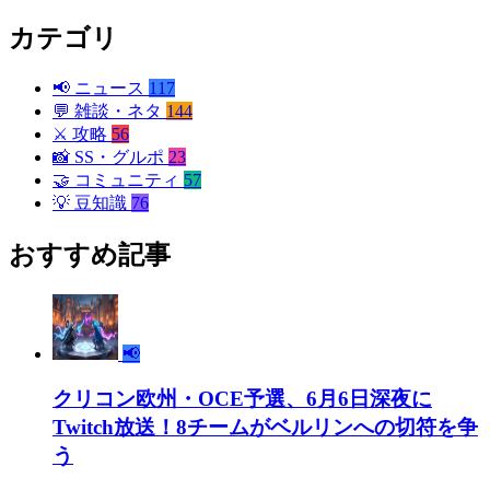
カテゴリ
📢
ニュース
117
💬
雑談・ネタ
144
⚔️
攻略
56
📸
SS・グルポ
23
🤝
コミュニティ
57
💡
豆知識
76
おすすめ記事
📢
クリコン欧州・OCE予選、6月6日深夜に
Twitch放送！8チームがベルリンへの切符を争
う