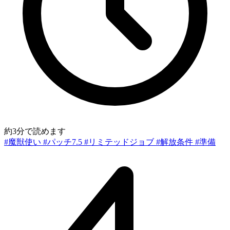
約3分で読めます
#魔獣使い
#パッチ7.5
#リミテッドジョブ
#解放条件
#準備