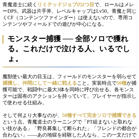
青魔道士に続く
リミテッドジョブの2つ目
で、ロールはメレ
ーDPS。武器は片手斧、レベルキャップはLv50。青魔と同じ
くCF（コンテンツファインダー）は使えないので、専用コ
ンテンツやフィールドでの遊びが中心になる。
モンスター捕獲 ── 全部ソロで獲れ
る。これだけで泣ける人、いるでし
ょ。
魔獣使い最大の目玉は、フィールドのモンスターを弱らせて
捕獲し、仲間にして一緒に戦える
こと。実装時点で
50種
が捕
獲可能で、戦闘中に最大3体を同時に呼び出せる。各モンス
ターは固有のアクションを持っていて、プレイヤーが指示し
て使わせる仕組み。
そして何より大事なのが、
50種すべて完全ソロで捕獲できる
という点。青魔道士のラーニングで「PT組まないと取れな
い技がある」「野良募集して断られた」「フレンドの都合が
合わない」――あの地獄を経験した人なら、この一文だけで