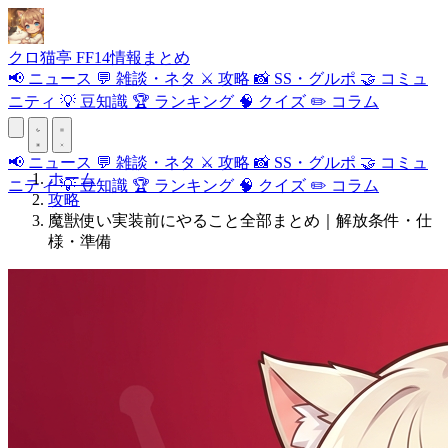
クロ
猫
亭
FF14情報まとめ
📢
ニュース
💬
雑談・ネタ
⚔️
攻略
📸
SS・グルポ
🤝
コミュ
ニティ
💡
豆知識
🏆
ランキング
🧠
クイズ
✏️
コラム
📢
ニュース
💬
雑談・ネタ
⚔️
攻略
📸
SS・グルポ
🤝
コミュ
ホーム
ニティ
💡
豆知識
🏆
ランキング
🧠
クイズ
✏️
コラム
攻略
魔獣使い実装前にやること全部まとめ｜解放条件・仕
様・準備