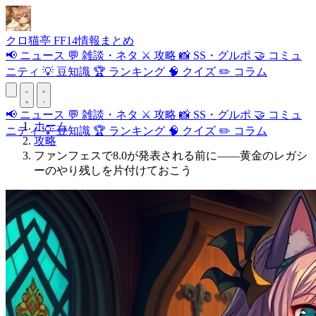
クロ
猫
亭
FF14情報まとめ
📢
ニュース
💬
雑談・ネタ
⚔️
攻略
📸
SS・グルポ
🤝
コミュ
ニティ
💡
豆知識
🏆
ランキング
🧠
クイズ
✏️
コラム
📢
ニュース
💬
雑談・ネタ
⚔️
攻略
📸
SS・グルポ
🤝
コミュ
ホーム
ニティ
💡
豆知識
🏆
ランキング
🧠
クイズ
✏️
コラム
攻略
ファンフェスで8.0が発表される前に——黄金のレガシ
ーのやり残しを片付けておこう