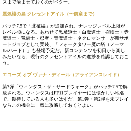
スまで済ませておくのがベター。
蜃気楼の島 クレセントアイル（〜前章まで）
パッチ7.5で「北征編」が追加され、ナレッジレベル上限が
レベル40になる。あわせて黒魔道士・白魔道士・召喚士・赤
魔道士・竜騎士・忍者・青魔道士・ネクロマンサーが新サポ
ートジョブとして実装、「フォークタワー魔の塔（ノーマ
ル/ハード）」も登場予定だ。新コンテンツを初日から楽し
みたいなら、現行のクレセントアイルの進捗を確認しておこ
う。
エコーズ オブ ヴァナ・ディール（アライアンスレイド）
第3弾「ウィンダス：ザ・サードウォーク」がパッチ7.5で解
放される。ウィンダスはFF11プレイヤーには懐かしい地名
で、期待している人も多いはずだ。第1弾・第2弾を未プレイ
ならこの機会に一気に攻略しておくとよい。