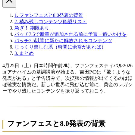
1.
ファンフェスと8.0発表の背景
2.
積み残しコンテンツ確認リスト
急ぎ！ 期限あり
パッチ7.5で新章が追加される前に予習・追いかけを
パッチ7.5以降に新たに解放されるコンテンツ
じっくり楽しむ系（時間に余裕があれば）
3.
まとめ
4月25日（土）日本時間午前2時、ファンフェスティバル2026
in アナハイムの基調講演が始まる。吉田P/Dは「驚くような
発表がある」と予告済みで、次拡張の情報が出てくるのはほ
ぼ確実な情勢だ。新しい世界に飛び込む前に、黄金のレガシ
ーでやり残したコンテンツを振り返っておこう。
ファンフェスと8.0発表の背景