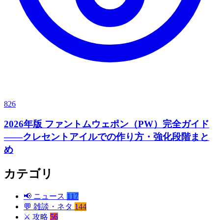
826
2026年版 ファントムウェポン（PW）完全ガイド
——クレセントアイルでの作り方・強化段階まと
め
カテゴリ
📢
ニュース
117
💬
雑談・ネタ
144
⚔️
攻略
56