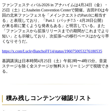
ファンフェスティバル2026 in アナハイムは4月24日（金）・
25日（土）にAnaheim Convention Centerで開催。吉田P/Dは今
回の北米ファンフェスを「メインクエストのPart.0に相当す
る」と表現しており、「Part.1（パッチ7.5・4月28日公開）
が来る前に驚くような発表もある」と明言している。また
「ファンフェスから拡張リリースまでの期間がこれまでより
短い」とも示唆しており、次拡張への移行ペースはかなり早
くなりそうだ。
https://x.com/LuckyBanchoFF14/status/1960750053276180535
基調講演は日本時間4月25日（土）午前2時〜4時15分。音楽
ステージを除く全ステージが無料ストリーミングで視聴でき
る。
積み残しコンテンツ確認リスト