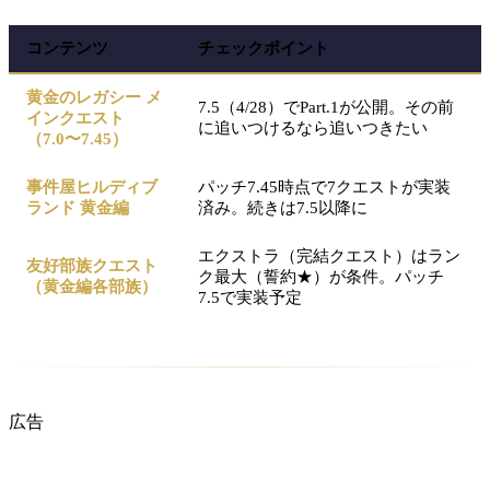
コンテンツ
チェックポイント
黄金のレガシー メ
7.5（4/28）でPart.1が公開。その前
インクエスト
に追いつけるなら追いつきたい
（7.0〜7.45）
事件屋ヒルディブ
パッチ7.45時点で7クエストが実装
ランド 黄金編
済み。続きは7.5以降に
エクストラ（完結クエスト）はラン
友好部族クエスト
ク最大（誓約★）が条件。パッチ
（黄金編各部族）
7.5で実装予定
広告