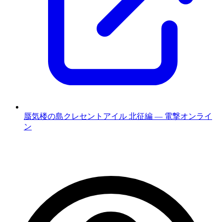
蜃気楼の島クレセントアイル 北征編 — 電撃オンライ
ン