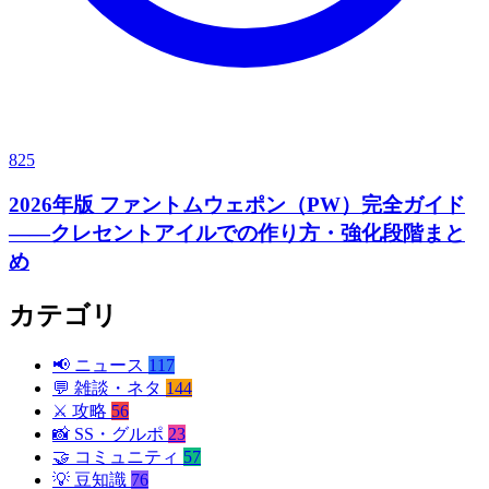
825
2026年版 ファントムウェポン（PW）完全ガイド
——クレセントアイルでの作り方・強化段階まと
め
カテゴリ
📢
ニュース
117
💬
雑談・ネタ
144
⚔️
攻略
56
📸
SS・グルポ
23
🤝
コミュニティ
57
💡
豆知識
76