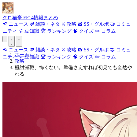
クロ
猫
亭
FF14情報まとめ
📢
ニュース
💬
雑談・ネタ
⚔️
攻略
📸
SS・グルポ
🤝
コミュ
ニティ
💡
豆知識
🏆
ランキング
🧠
クイズ
✏️
コラム
📢
ニュース
💬
雑談・ネタ
⚔️
攻略
📸
SS・グルポ
🤝
コミュ
ホーム
ニティ
💡
豆知識
🏆
ランキング
🧠
クイズ
✏️
コラム
攻略
極討滅戦、怖くない。準備さえすれば初見でも全然や
れる