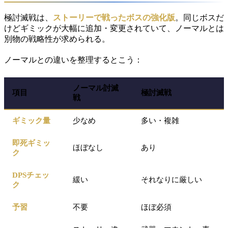
極討滅戦は、
ストーリーで戦ったボスの強化版
。同じボスだ
けどギミックが大幅に追加・変更されていて、ノーマルとは
別物の戦略性が求められる。
ノーマルとの違いを整理するとこう：
ノーマル討滅
項目
極討滅戦
戦
ギミック量
少なめ
多い・複雑
即死ギミッ
ほぼなし
あり
ク
DPSチェッ
緩い
それなりに厳しい
ク
予習
不要
ほぼ必須