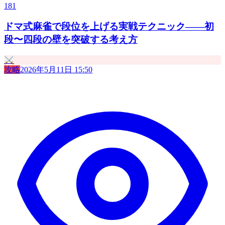
181
ドマ式麻雀で段位を上げる実戦テクニック——初
段〜四段の壁を突破する考え方
⚔️
攻略
2026年5月11日 15:50