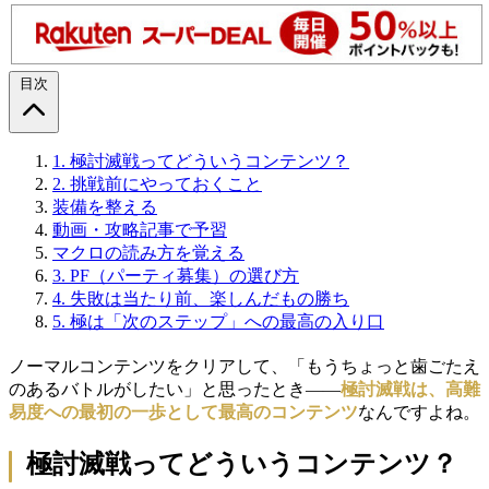
目次
1.
極討滅戦ってどういうコンテンツ？
2.
挑戦前にやっておくこと
装備を整える
動画・攻略記事で予習
マクロの読み方を覚える
3.
PF（パーティ募集）の選び方
4.
失敗は当たり前、楽しんだもの勝ち
5.
極は「次のステップ」への最高の入り口
ノーマルコンテンツをクリアして、「もうちょっと歯ごたえ
のあるバトルがしたい」と思ったとき——
極討滅戦は、高難
易度への最初の一歩として最高のコンテンツ
なんですよね。
極討滅戦ってどういうコンテンツ？