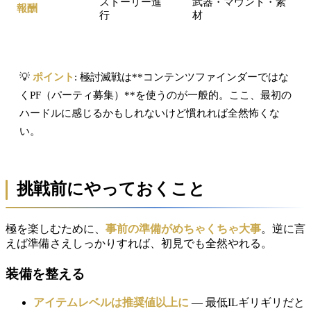
ストーリー進
武器・マウント・素
報酬
行
材
💡
ポイント
: 極討滅戦は**コンテンツファインダーではな
くPF（パーティ募集）**を使うのが一般的。ここ、最初の
ハードルに感じるかもしれないけど慣れれば全然怖くな
い。
挑戦前にやっておくこと
極を楽しむために、
事前の準備がめちゃくちゃ大事
。逆に言
えば準備さえしっかりすれば、初見でも全然やれる。
装備を整える
アイテムレベルは推奨値以上に
— 最低ILギリギリだと