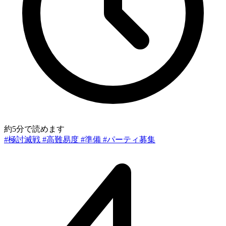
約5分で読めます
#極討滅戦
#高難易度
#準備
#パーティ募集