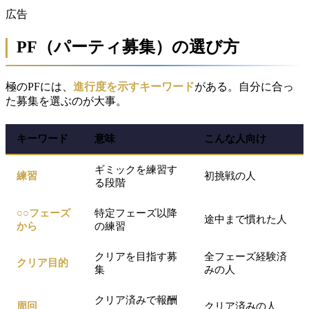
広告
PF（パーティ募集）の選び方
極のPFには、
進行度を示すキーワード
がある。自分に合っ
た募集を選ぶのが大事。
キーワード
意味
こんな人向け
ギミックを練習す
練習
初挑戦の人
る段階
○○フェーズ
特定フェーズ以降
途中まで慣れた人
から
の練習
クリアを目指す募
全フェーズ経験済
クリア目的
集
みの人
クリア済みで報酬
周回
クリア済みの人