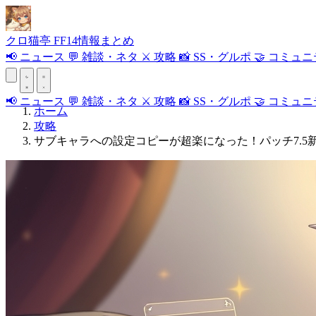
クロ
猫
亭
FF14情報まとめ
📢
ニュース
💬
雑談・ネタ
⚔️
攻略
📸
SS・グルポ
🤝
コミュニ
📢
ニュース
💬
雑談・ネタ
⚔️
攻略
📸
SS・グルポ
🤝
コミュニ
ホーム
攻略
サブキャラへの設定コピーが超楽になった！パッチ7.5