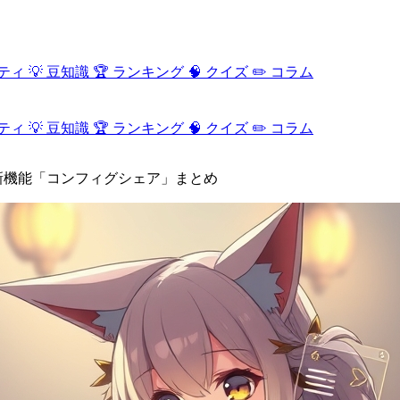
ティ
💡
豆知識
🏆
ランキング
🧠
クイズ
✏️
コラム
ティ
💡
豆知識
🏆
ランキング
🧠
クイズ
✏️
コラム
新機能「コンフィグシェア」まとめ