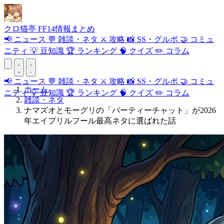
クロ
猫
亭
FF14情報まとめ
📢
ニュース
💬
雑談・ネタ
⚔️
攻略
📸
SS・グルポ
🤝
コミュ
ニティ
💡
豆知識
🏆
ランキング
🧠
クイズ
✏️
コラム
📢
ニュース
💬
雑談・ネタ
⚔️
攻略
📸
SS・グルポ
🤝
コミュ
ホーム
ニティ
💡
豆知識
🏆
ランキング
🧠
クイズ
✏️
コラム
雑談・ネタ
ナマズオとモーグリの「パーティーチャット」が2026
年エイプリルフール最高ネタに選ばれた話