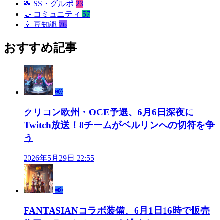
📸
SS・グルポ
23
🤝
コミュニティ
57
💡
豆知識
76
おすすめ記事
📢
クリコン欧州・OCE予選、6月6日深夜に
Twitch放送！8チームがベルリンへの切符を争
う
2026年5月29日 22:55
📢
FANTASIANコラボ装備、6月1日16時で販売