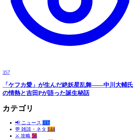
357
「ケフカ愛」が生んだ絶妖星乱舞——中川大輔氏
の情熱と吉田Pが語った誕生秘話
カテゴリ
📢
ニュース
117
💬
雑談・ネタ
144
⚔️
攻略
56