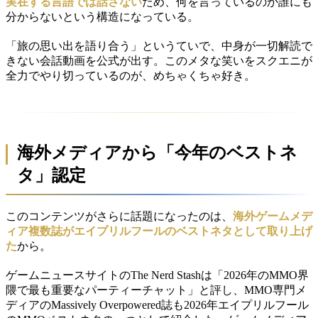
実在する言語では話さない
ため、何を言っているのか誰にも
分からないという構造になっている。
「旅の思い出を語り合う」というていで、中身が一切解読で
きない会話動画を公式が出す。このメタな笑いをスクエニが
全力でやり切っているのが、めちゃくちゃ好き。
海外メディアから「今年のベストネ
タ」認定
このコンテンツがさらに話題になったのは、
海外ゲームメデ
ィア複数誌がエイプリルフールのベストネタとして取り上げ
た
から。
ゲームニュースサイトのThe Nerd Stashは「2026年のMMO界
隈で最も重要なパーティーチャット」と評し、MMO専門メ
ディアのMassively Overpowered誌も2026年エイプリルフール