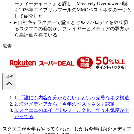
ーティーチャット」と評し、Massively Overpowered誌
も2026年エイプリルフールのMMOベストネタの一つと
して紹介した
▸
自社キャラクターで堂々とセルフパロディをやり切
るスクエニの姿勢が、プレイヤーとメディアの双方か
ら高評価を得ている
広告
目次
1.
「誰にも内容が分からない」という完璧なネタ構造
2.
海外メディアから「今年のベストネタ」認定
3.
スクエニのエイプリルフール文化、年々本気度が上
がってる
スクエニが今年もやってくれた。しかも今年は海外メディア