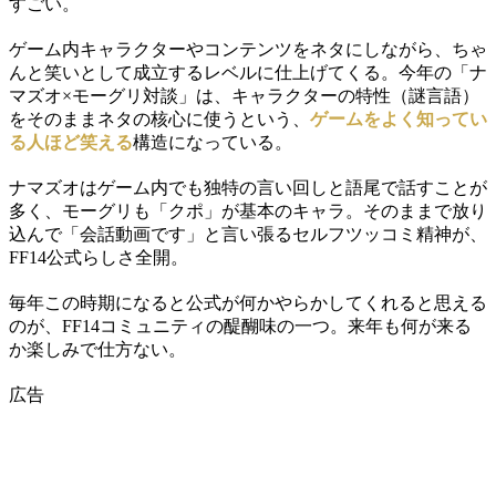
すごい。
ゲーム内キャラクターやコンテンツをネタにしながら、ちゃ
んと笑いとして成立するレベルに仕上げてくる。今年の「ナ
マズオ×モーグリ対談」は、キャラクターの特性（謎言語）
をそのままネタの核心に使うという、
ゲームをよく知ってい
る人ほど笑える
構造になっている。
ナマズオはゲーム内でも独特の言い回しと語尾で話すことが
多く、モーグリも「クポ」が基本のキャラ。そのままで放り
込んで「会話動画です」と言い張るセルフツッコミ精神が、
FF14公式らしさ全開。
毎年この時期になると公式が何かやらかしてくれると思える
のが、FF14コミュニティの醍醐味の一つ。来年も何が来る
か楽しみで仕方ない。
広告