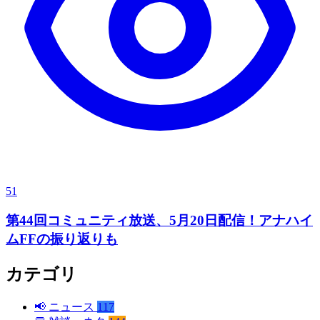
51
第44回コミュニティ放送、5月20日配信！アナハイ
ムFFの振り返りも
カテゴリ
📢
ニュース
117