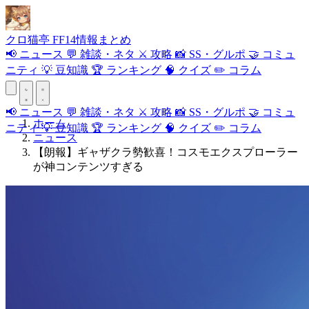
クロ
猫
亭
FF14情報まとめ
📢
ニュース
💬
雑談・ネタ
⚔️
攻略
📸
SS・グルポ
🤝
コミュ
ニティ
💡
豆知識
🏆
ランキング
🧠
クイズ
✏️
コラム
📢
ニュース
💬
雑談・ネタ
⚔️
攻略
📸
SS・グルポ
🤝
コミュ
ホーム
ニティ
💡
豆知識
🏆
ランキング
🧠
クイズ
✏️
コラム
ニュース
【朗報】ギャザクラ勢歓喜！コスモエクスプローラー
が神コンテンツすぎる