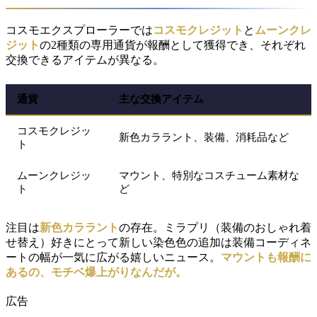
コスモエクスプローラーでは
コスモクレジット
と
ムーンクレ
ジット
の2種類の専用通貨が報酬として獲得でき、それぞれ
交換できるアイテムが異なる。
通貨
主な交換アイテム
コスモクレジッ
新色カララント、装備、消耗品など
ト
ムーンクレジッ
マウント、特別なコスチューム素材な
ト
ど
注目は
新色カララント
の存在。ミラプリ（装備のおしゃれ着
せ替え）好きにとって新しい染色色の追加は装備コーディネ
ートの幅が一気に広がる嬉しいニュース。
マウントも報酬に
あるの、モチベ爆上がりなんだが。
広告