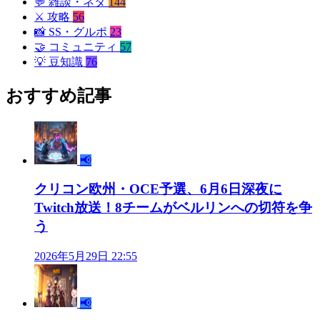
💬
雑談・ネタ
144
⚔️
攻略
56
📸
SS・グルポ
23
🤝
コミュニティ
57
💡
豆知識
76
おすすめ記事
📢
クリコン欧州・OCE予選、6月6日深夜に
Twitch放送！8チームがベルリンへの切符を争
う
2026年5月29日 22:55
📢