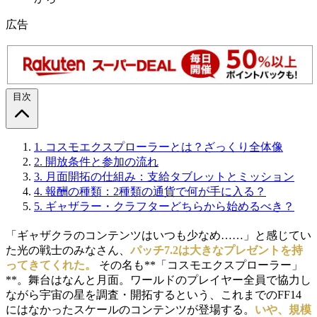
広告
目次
1.
コスモエクスプローラーとは？ざっくり全体像
2.
開放条件と参加の流れ
3.
月面開拓の仕組み：支給タブレットとミッション
4.
報酬の種類：2種類の通貨で何が手に入る？
5.
ギャザラー・クラフターどちらから始めるべき？
「ギャザクラのコンテンツはいつも少なめ……」と感じてい
た光の戦士のみなさん、
パッチ7.2は大きなプレゼントを持
ってきてくれた。
その名も**「コスモエクスプローラー」
**。舞台はなんと月面。ワールドのプレイヤー全員で協力し
ながら宇宙の星を調査・開拓するという、これまでのFF14
にはなかったスケールのコンテンツが登場する。
いや、規模