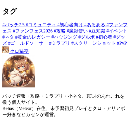
タグ
#パッチ7.5
#コミュニティ
#初心者向け
#あるある
#ファンフ
ェス
#ファンフェス2026
#攻略
#魔獣使い
#豆知識
#イベント
#ネタ
#黄金のレガシー
#ハウジング
#グルポ
#初心者
#グッ
ズ
#ゴールドソーサー
#ミラプリ
#スクリーンショット
#PvP
クロ
猫
亭
パッチ速報・攻略・ミラプリ・小ネタ、FF14のあれこれを
扱う個人サイト。
Belias（Meteor）在住、未予習初見プレイとクロ・アリアポ
ー好きなヒカセンが運営。