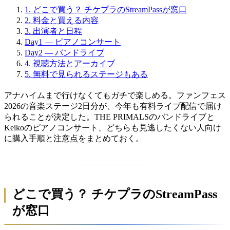
1.
どこで買う？ チケプラのStreamPassが窓口
2.
料金と買える内容
3.
出演者と日程
Day1 — ピアノコンサート
Day2 — バンドライブ
4.
視聴方法とアーカイブ
5.
無料で見られるステージもある
アナハイムまで行けなくてもガチで楽しめる。ファンフェス
2026の音楽ステージ2日分が、今年も有料ライブ配信で届け
られることが決定した。THE PRIMALSのバンドライブと
Keikoのピアノコンサート、どちらも見逃したくない人向け
に購入手順と注意点をまとめておく。
どこで買う？ チケプラのStreamPass
が窓口