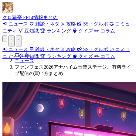
クロ
猫
亭
FF14情報まとめ
📢
ニュース
💬
雑談・ネタ
⚔️
攻略
📸
SS・グルポ
🤝
コミュ
ニティ
💡
豆知識
🏆
ランキング
🧠
クイズ
✏️
コラム
📢
ニュース
💬
雑談・ネタ
⚔️
攻略
📸
SS・グルポ
🤝
コミュ
ホーム
ニティ
💡
豆知識
🏆
ランキング
🧠
クイズ
✏️
コラム
ニュース
ファンフェス2026アナハイム音楽ステージ、有料ライ
ブ配信の買い方まとめ