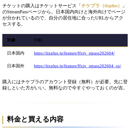
チケットの購入はチケットサービス「
チケプラ（tixplus）
」
のStreamPassページから。日本国内向けと海外向けでページ
が分かれているので、自分の居住地に合ったURLからアク
セスする。
対象
URL
日本国内
https://tixplus.jp/feature/ffxiv_stpass202604/
日本国外
https://tixplus.jp/feature/ffxiv_stpass202604_os/
購入にはチケプラのアカウント登録（無料）が必要。先に登
録しといた方がいい。無料なので今すぐやっておくのが吉。
料金と買える内容