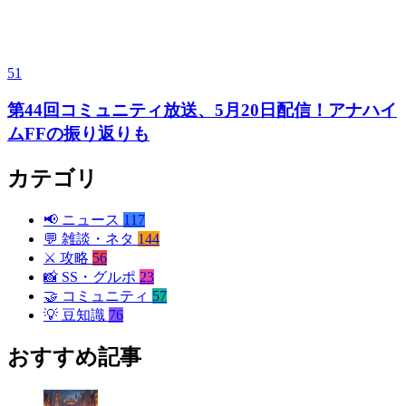
51
第44回コミュニティ放送、5月20日配信！アナハイ
ムFFの振り返りも
カテゴリ
📢
ニュース
117
💬
雑談・ネタ
144
⚔️
攻略
56
📸
SS・グルポ
23
🤝
コミュニティ
57
💡
豆知識
76
おすすめ記事