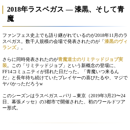
2018年ラスベガス — 漆黒、そして青
魔
ファンフェス史上でも語り継がれているのが2018年11月のラ
スベガス。数千人規模の会場で発表されたのが「
漆黒のヴィ
ランズ
」。
さらに同時発表されたのが
青魔道士のリミテッドジョブ実
装
。この「リミテッドジョブ」という新概念の登場に、
FF14コミュニティが揺れた日だった。「青魔いつ来るん
だ」と長年待ち続けていたプレイヤーの喜びたるや、マジで
ヤバかっただろうw
このシーズンはラスベガス→パリ→東京（2019年3月23〜24
日、幕張メッセ）の3都市で開催された、初のワールドツア
ー形式。