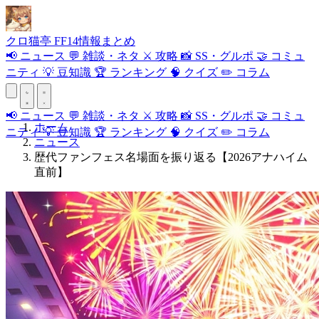
クロ
猫
亭
FF14情報まとめ
📢
ニュース
💬
雑談・ネタ
⚔️
攻略
📸
SS・グルポ
🤝
コミュ
ニティ
💡
豆知識
🏆
ランキング
🧠
クイズ
✏️
コラム
📢
ニュース
💬
雑談・ネタ
⚔️
攻略
📸
SS・グルポ
🤝
コミュ
ホーム
ニティ
💡
豆知識
🏆
ランキング
🧠
クイズ
✏️
コラム
ニュース
歴代ファンフェス名場面を振り返る【2026アナハイム
直前】