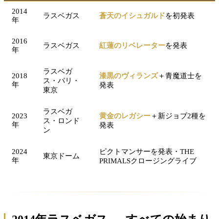
2014
ラスベガス
蒼天のイシュガルド
を初発表
年
2016
ラスベガス
紅蓮のリベレーター
を発表
年
ラスベガ
2018
漆黒のヴィランズ
＋青魔道士を
ス・パリ・
年
発表
東京
ラスベガ
2023
黄金のレガシー
＋新ジョブ2種を
ス・ロンド
年
発表
ン
2024
ピクトマンサーを発表・THE
東京ドーム
年
PRIMALSクロージングライブ