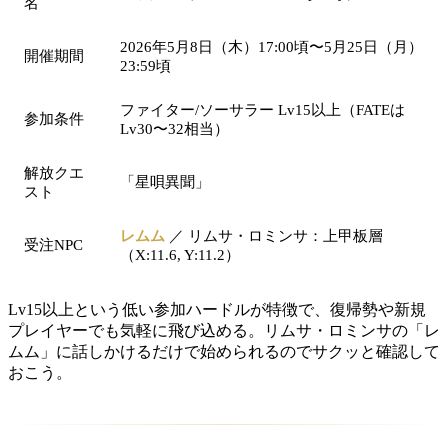
名
2026年5月8日（木）17:00頃〜5月25日（月）
開催期間
23:59頃
ファイター/ソーサラー Lv15以上（FATEは
参加条件
Lv30〜32相当）
解放クエ
「星唄異聞」
スト
レムム
／ リムサ・ロミンサ：上甲板層
受注NPC
（X:11.6, Y:11.2）
Lv15以上という低い参加ハードルが特徴で、復帰勢や新規
プレイヤーでも気軽に飛び込める。リムサ・ロミンサの「レ
ムム」に話しかけるだけで始められるのでサクッと確認して
おこう。