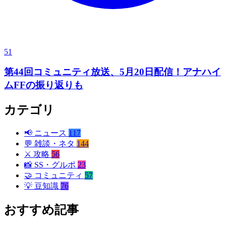
51
第44回コミュニティ放送、5月20日配信！アナハイ
ムFFの振り返りも
カテゴリ
📢
ニュース
117
💬
雑談・ネタ
144
⚔️
攻略
56
📸
SS・グルポ
23
🤝
コミュニティ
57
💡
豆知識
76
おすすめ記事