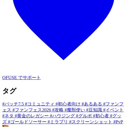
OFUSE でサポート
タグ
#パッチ7.5
#コミュニティ
#初心者向け
#あるある
#ファンフ
ェス
#ファンフェス2026
#攻略
#魔獣使い
#豆知識
#イベント
#ネタ
#黄金のレガシー
#ハウジング
#グルポ
#初心者
#グッ
ズ
#ゴールドソーサー
#ミラプリ
#スクリーンショット
#PvP