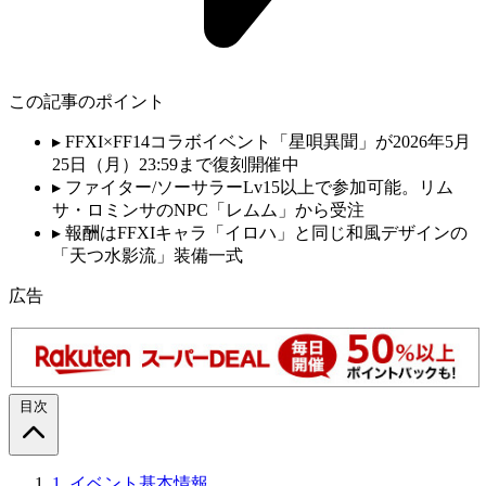
この記事のポイント
▸
FFXI×FF14コラボイベント「星唄異聞」が2026年5月
25日（月）23:59まで復刻開催中
▸
ファイター/ソーサラーLv15以上で参加可能。リム
サ・ロミンサのNPC「レムム」から受注
▸
報酬はFFXIキャラ「イロハ」と同じ和風デザインの
「天つ水影流」装備一式
広告
目次
1.
イベント基本情報