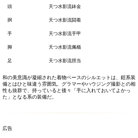
頭
天つ水影流鉢金
胴
天つ水影流闘着
手
天つ水影流手甲
脚
天つ水影流佩楯
足
天つ水影流脛当
和の美意識が凝縮された着物ベースのシルエットは、鎧系装
備とはひと味違う雰囲気。グラマーやハウジング撮影との相
性も抜群で、持っていると後々「手に入れておいてよかっ
た」となる系の装備だ。
広告