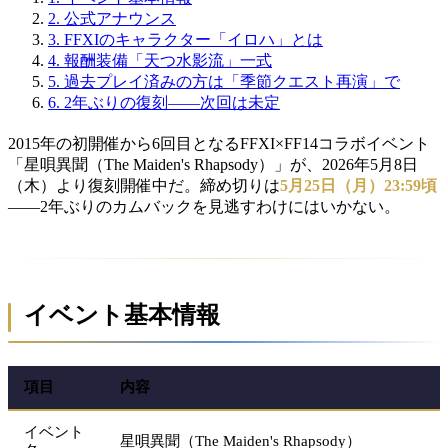
2.
公式アナウンス
3.
FFXIのキャラクター「イロハ」とは
4.
報酬装備「天つ水影流」一式
5.
過去プレイ済みの方は「季節クエスト再演」で
6.
2年ぶりの復刻——次回は未定
2015年の初開催から6回目となるFFXI×FF14コラボイベント
「星唄異聞（The Maiden's Rhapsody）」が、2026年5月8日
（木）より復刻開催中だ。締め切りは
5月25日（月）23:59頃
——2年ぶりのカムバックを見逃すわけにはいかない。
イベント基本情報
項目
内容
イベント
星唄異聞（The Maiden's Rhapsody）