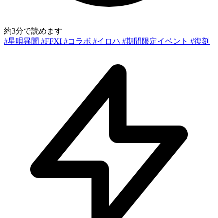
約3分で読めます
#星唄異聞
#FFXI
#コラボ
#イロハ
#期間限定イベント
#復刻