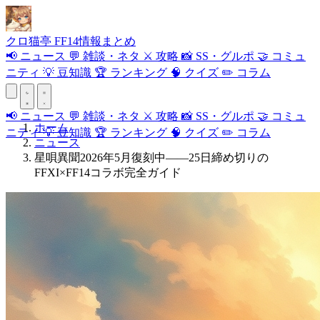
クロ
猫
亭
FF14情報まとめ
📢
ニュース
💬
雑談・ネタ
⚔️
攻略
📸
SS・グルポ
🤝
コミュ
ニティ
💡
豆知識
🏆
ランキング
🧠
クイズ
✏️
コラム
📢
ニュース
💬
雑談・ネタ
⚔️
攻略
📸
SS・グルポ
🤝
コミュ
ホーム
ニティ
💡
豆知識
🏆
ランキング
🧠
クイズ
✏️
コラム
ニュース
星唄異聞2026年5月復刻中——25日締め切りの
FFXI×FF14コラボ完全ガイド