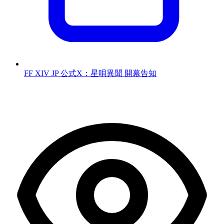
FF XIV JP 公式X：星唄異聞 開幕告知