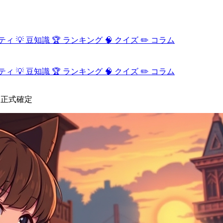
ティ
💡
豆知識
🏆
ランキング
🧠
クイズ
✏️
コラム
ティ
💡
豆知識
🏆
ランキング
🧠
クイズ
✏️
コラム
リース正式確定