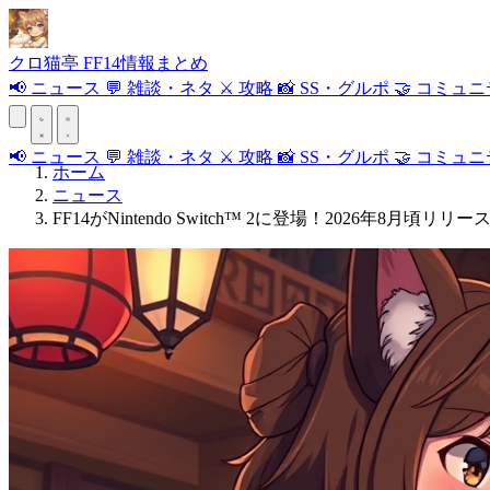
クロ
猫
亭
FF14情報まとめ
📢
ニュース
💬
雑談・ネタ
⚔️
攻略
📸
SS・グルポ
🤝
コミュニ
📢
ニュース
💬
雑談・ネタ
⚔️
攻略
📸
SS・グルポ
🤝
コミュニ
ホーム
ニュース
FF14がNintendo Switch™ 2に登場！2026年8月頃リ