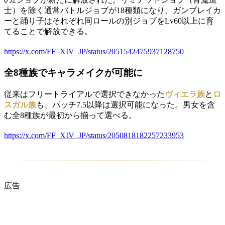
士）を除く通常バトルジョブが18種類になり、ガンブレイカ
ーと踊り子はそれぞれ同ロールの別ジョブをLv60以上に育
てることで解放できる。
https://x.com/FF_XIV_JP/status/2051542475937128750
全8種族でキャラメイクが可能に
従来はフリートライアルで選択できなかった
ヴィエラ族
と
ロ
スガル族
も、パッチ7.5以降は選択可能になった。男女を含
む全8種族が最初から揃って選べる。
https://x.com/FF_XIV_JP/status/2050818182257233953
広告