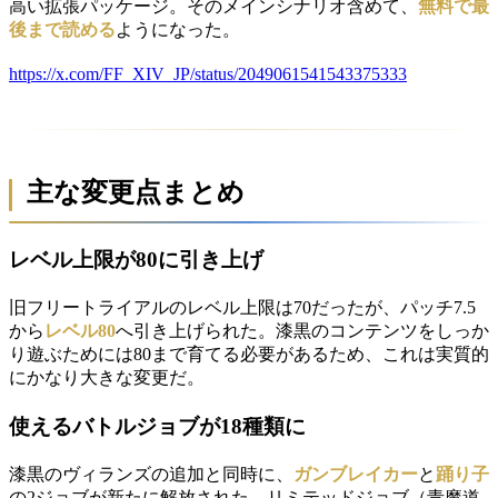
高い拡張パッケージ。そのメインシナリオ含めて、
無料で最
後まで読める
ようになった。
https://x.com/FF_XIV_JP/status/2049061541543375333
主な変更点まとめ
レベル上限が80に引き上げ
旧フリートライアルのレベル上限は70だったが、パッチ7.5
から
レベル80
へ引き上げられた。漆黒のコンテンツをしっか
り遊ぶためには80まで育てる必要があるため、これは実質的
にかなり大きな変更だ。
使えるバトルジョブが18種類に
漆黒のヴィランズの追加と同時に、
ガンブレイカー
と
踊り子
の2ジョブが新たに解放された。リミテッドジョブ（青魔道