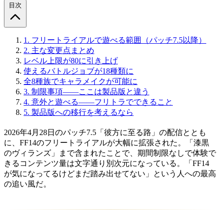
目次
1.
フリートライアルで遊べる範囲（パッチ7.5以降）
2.
主な変更点まとめ
レベル上限が80に引き上げ
使えるバトルジョブが18種類に
全8種族でキャラメイクが可能に
3.
制限事項——ここは製品版と違う
4.
意外と遊べる——フリトラでできること
5.
製品版への移行を考えるなら
2026年4月28日のパッチ7.5「彼方に至る路」の配信ととも
に、FF14のフリートライアルが大幅に拡張された。「漆黒
のヴィランズ」まで含まれたことで、期間制限なしで体験で
きるコンテンツ量は文字通り別次元になっている。「FF14
が気になってるけどまだ踏み出せてない」という人への最高
の追い風だ。