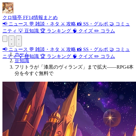
クロ
猫
亭
FF14情報まとめ
📢
ニュース
💬
雑談・ネタ
⚔️
攻略
📸
SS・グルポ
🤝
コミュ
ニティ
💡
豆知識
🏆
ランキング
🧠
クイズ
✏️
コラム
📢
ニュース
💬
雑談・ネタ
⚔️
攻略
📸
SS・グルポ
🤝
コミュ
ホーム
ニティ
💡
豆知識
🏆
ランキング
🧠
クイズ
✏️
コラム
豆知識
フリトラが「漆黒のヴィランズ」まで拡大——RPG4本
分を今すぐ無料で