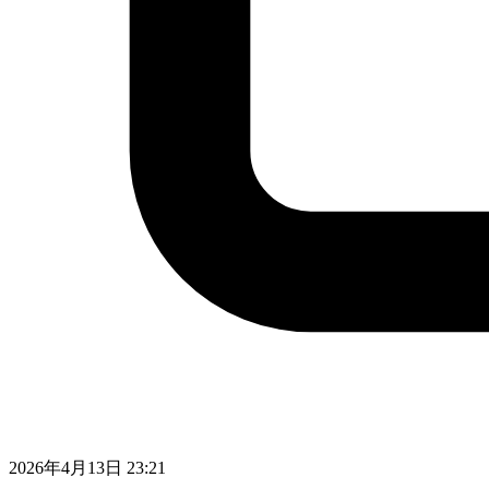
2026年4月13日 23:21