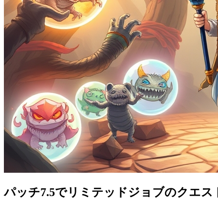
パッチ7.5でリミテッドジョブのクエ