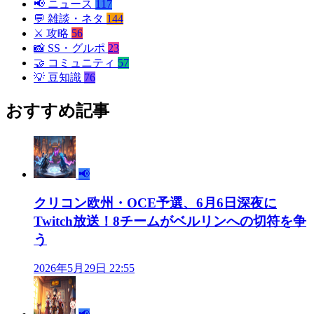
📢
ニュース
117
💬
雑談・ネタ
144
⚔️
攻略
56
📸
SS・グルポ
23
🤝
コミュニティ
57
💡
豆知識
76
おすすめ記事
📢
クリコン欧州・OCE予選、6月6日深夜に
Twitch放送！8チームがベルリンへの切符を争
う
2026年5月29日 22:55