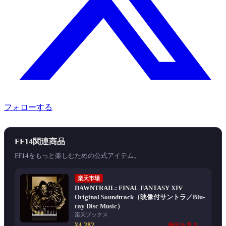
フォローする
FF14関連商品
FF14をもっと楽しむための公式アイテム。
楽天市場
DAWNTRAIL: FINAL FANTASY XIV
Original Soundtrack（映像付サントラ／Blu-
ray Disc Music）
楽天ブックス
¥4,282
商品を見る →