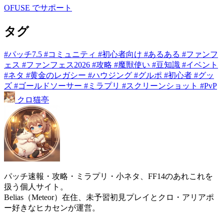
OFUSE でサポート
タグ
#パッチ7.5
#コミュニティ
#初心者向け
#あるある
#ファンフ
ェス
#ファンフェス2026
#攻略
#魔獣使い
#豆知識
#イベント
#ネタ
#黄金のレガシー
#ハウジング
#グルポ
#初心者
#グッ
ズ
#ゴールドソーサー
#ミラプリ
#スクリーンショット
#PvP
クロ
猫
亭
パッチ速報・攻略・ミラプリ・小ネタ、FF14のあれこれを
扱う個人サイト。
Belias（Meteor）在住、未予習初見プレイとクロ・アリアポ
ー好きなヒカセンが運営。