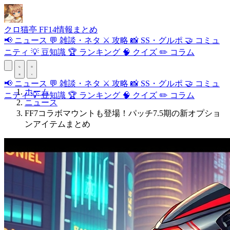
クロ
猫
亭
FF14情報まとめ
📢
ニュース
💬
雑談・ネタ
⚔️
攻略
📸
SS・グルポ
🤝
コミュ
ニティ
💡
豆知識
🏆
ランキング
🧠
クイズ
✏️
コラム
📢
ニュース
💬
雑談・ネタ
⚔️
攻略
📸
SS・グルポ
🤝
コミュ
ホーム
ニティ
💡
豆知識
🏆
ランキング
🧠
クイズ
✏️
コラム
ニュース
FF7コラボマウントも登場！パッチ7.5期の新オプショ
ンアイテムまとめ