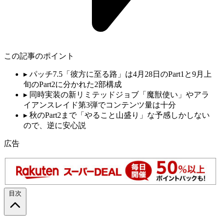
この記事のポイント
▸
パッチ7.5「彼方に至る路」は4月28日のPart1と9月上
旬のPart2に分かれた2部構成
▸
同時実装の新リミテッドジョブ「魔獣使い」やアラ
イアンスレイド第3弾でコンテンツ量は十分
▸
秋のPart2まで「やること山盛り」な予感しかしない
ので、逆に安心説
広告
目次