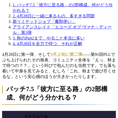
1.
パッチ7.5「彼方に至る路」の2部構成、何がどう分
かれる？
2.
4月28日に一緒に来るもの、多すぎる問題
新リミテッドジョブ「魔獣使い」
アライアンスレイド「エコーズ オブ ヴァナ・ディー
ル」第3弾
3.
秋のPart2まで、やること本当に多い
4.
4月28日を全力で待つ、それが正解
4月28日に第一弾、そして
9月上旬に第二弾
——第91回PLLで
ぶち上げられたその発表、コミュニティ全体を「えっ、秋ま
で待つの？？」という叫びで包んだのも当然です。でも落ち
着いて中身を見てみると、むしろ「これ、秋まで遊び尽くせ
るな」という安心感のほうが大きかったりします。
パッチ7.5「彼方に至る路」の2部構
成、何がどう分かれる？
スケジュール