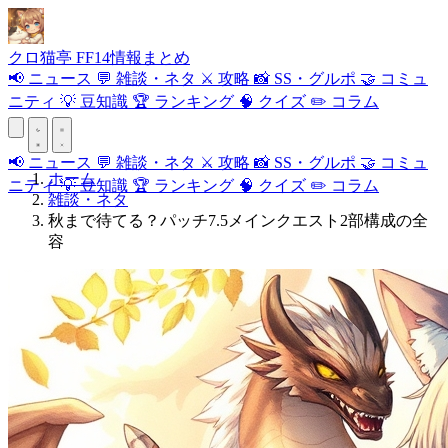
クロ
猫
亭
FF14情報まとめ
📢
ニュース
💬
雑談・ネタ
⚔️
攻略
📸
SS・グルポ
🤝
コミュ
ニティ
💡
豆知識
🏆
ランキング
🧠
クイズ
✏️
コラム
📢
ニュース
💬
雑談・ネタ
⚔️
攻略
📸
SS・グルポ
🤝
コミュ
ホーム
ニティ
💡
豆知識
🏆
ランキング
🧠
クイズ
✏️
コラム
雑談・ネタ
秋まで待てる？パッチ7.5メインクエスト2部構成の全
容