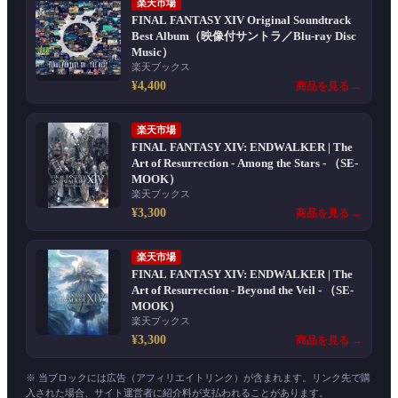
楽天市場
FINAL FANTASY XIV Original Soundtrack
Best Album（映像付サントラ／Blu-ray Disc
Music）
楽天ブックス
¥4,400
商品を見る →
楽天市場
FINAL FANTASY XIV: ENDWALKER | The
Art of Resurrection - Among the Stars - （SE-
MOOK）
楽天ブックス
¥3,300
商品を見る →
楽天市場
FINAL FANTASY XIV: ENDWALKER | The
Art of Resurrection - Beyond the Veil - （SE-
MOOK）
楽天ブックス
¥3,300
商品を見る →
※ 当ブロックには広告（アフィリエイトリンク）が含まれます。リンク先で購
入された場合、サイト運営者に紹介料が支払われることがあります。