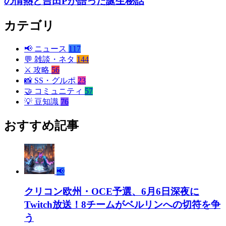
の情熱と吉田Pが語った誕生秘話
カテゴリ
📢
ニュース
117
💬
雑談・ネタ
144
⚔️
攻略
56
📸
SS・グルポ
23
🤝
コミュニティ
57
💡
豆知識
76
おすすめ記事
📢
クリコン欧州・OCE予選、6月6日深夜に
Twitch放送！8チームがベルリンへの切符を争
う