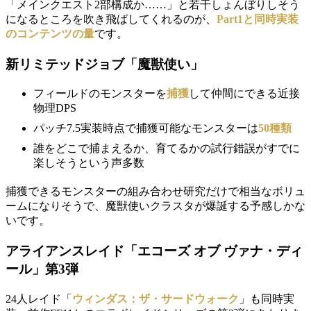
「メインクエスト2部構成か……」と若干しょんぼりしそう
になるところを吹き飛ばしてくれるのが、
Part1と同時実装
のコンテンツの量
です。
新リミテッドジョブ「魔獣使い」
フィールドのモンスターを
捕獲
して仲間にできる近接
物理DPS
パッチ7.5実装時点で捕獲可能なモンスターは
50種類
誰をどこで捕まえるか、育てるかの試行錯誤がすでに
楽しそうという声多数
捕獲できるモンスターの組み合わせ研究だけで相当なボリュ
ームになりそうで、魔獣使いクラスタが爆誕する予感しかな
いです。
アライアンスレイド「エコーズ オブ ヴァナ・ディ
ール」第3弾
24人レイド「
ウィンダス：ザ・サードウォーク
」も同時実