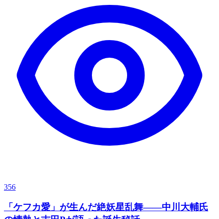
356
「ケフカ愛」が生んだ絶妖星乱舞——中川大輔氏