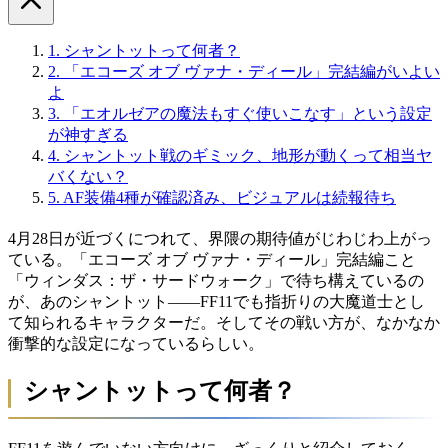
1.
シャントットって何者？
2.
「エコーズ オブ ヴァナ・ディール」完結編がいよい
よ
3.
「エオルゼアの魔法もすぐ使いこなす」という設定
が神すぎる
4.
シャントット戦のギミック、地形が動くって相当ヤ
バくない？
5.
AF装備4種が確認済み、ビジュアルは続報待ち
4月28日が近づくにつれて、界隈の期待値がじわじわ上がっ
ている。「エコーズ オブ ヴァナ・ディール」完結編こと
「ウィンダス：ザ・サードウォーク」で待ち構えているの
が、あのシャントット——FF11でも指折りの大魔道士とし
て知られるキャラクターだ。そしてその戦い方が、なかなか
衝撃的な設定になっているらしい。
シャントットって何者？