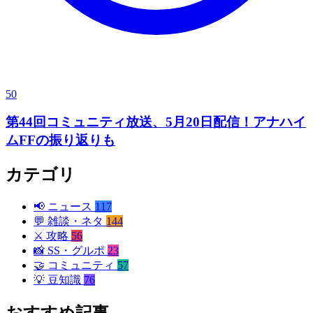
50
第44回コミュニティ放送、5月20日配信！アナハイ
ムFFの振り返りも
カテゴリ
📢
ニュース
117
💬
雑談・ネタ
144
⚔️
攻略
56
📸
SS・グルポ
23
🤝
コミュニティ
57
💡
豆知識
76