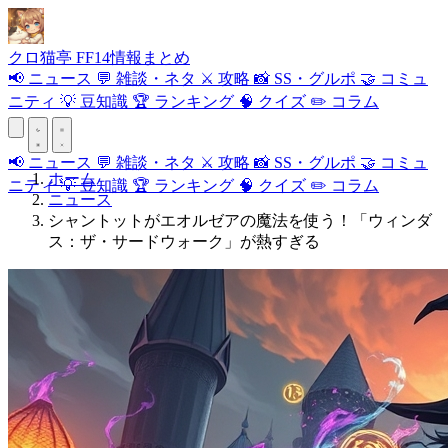
クロ
猫
亭
FF14情報まとめ
📢
ニュース
💬
雑談・ネタ
⚔️
攻略
📸
SS・グルポ
🤝
コミュ
ニティ
💡
豆知識
🏆
ランキング
🧠
クイズ
✏️
コラム
📢
ニュース
💬
雑談・ネタ
⚔️
攻略
📸
SS・グルポ
🤝
コミュ
ホーム
ニティ
💡
豆知識
🏆
ランキング
🧠
クイズ
✏️
コラム
ニュース
シャントットがエオルゼアの魔法を使う！「ウィンダ
ス：ザ・サードウォーク」が熱すぎる