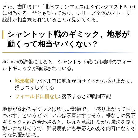
また、吉田Pは**「北米ファンフェスはメインクエストPart.0
に相当する」**とも語っており、シリーズ全体のストーリー
設計が相当練られていることが見えてくる。
シャントット戦のギミック、地形が
動くって相当ヤバくない？
4Gamerの詳報によると、シャントット戦には独特のフィー
ルドギミックが確認されている。
地形変化
: バトル中に地面が両サイドから盛り上がり、
押しつぶしてくる
フィールドに柵なし
: 落下すると即戦闘不能
地形が変わるギミックは珍しい部類で、「盛り上がって押し
つぶす」というビジュアルは素直にすごそう。柵なしの落下
ギミックも組み合わさると、足元を意識しながら魔法を捌く
戦いになりそうで、難易度的にも手応えのある内容になりそ
うな気配がある。