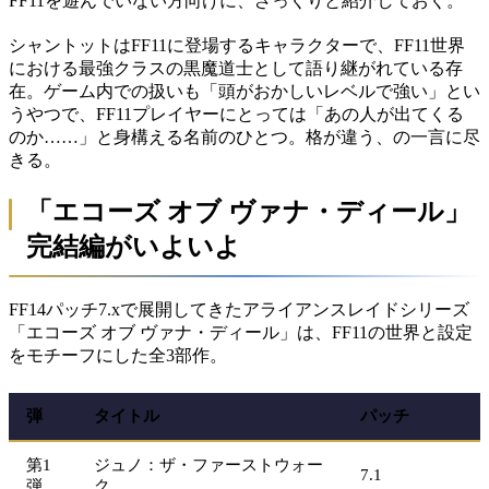
FF11を遊んでいない方向けに、ざっくりと紹介しておく。
シャントットはFF11に登場するキャラクターで、FF11世界
における最強クラスの黒魔道士として語り継がれている存
在。ゲーム内での扱いも「頭がおかしいレベルで強い」とい
うやつで、FF11プレイヤーにとっては「あの人が出てくる
のか……」と身構える名前のひとつ。格が違う、の一言に尽
きる。
「エコーズ オブ ヴァナ・ディール」
完結編がいよいよ
FF14パッチ7.xで展開してきたアライアンスレイドシリーズ
「エコーズ オブ ヴァナ・ディール」は、FF11の世界と設定
をモチーフにした全3部作。
弾
タイトル
パッチ
第1
ジュノ：ザ・ファーストウォー
7.1
弾
ク