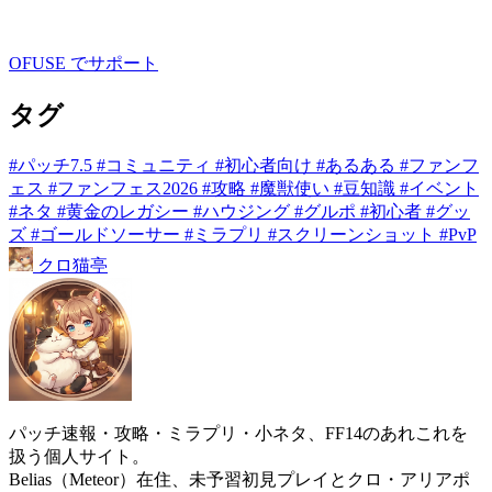
OFUSE でサポート
タグ
#パッチ7.5
#コミュニティ
#初心者向け
#あるある
#ファンフ
ェス
#ファンフェス2026
#攻略
#魔獣使い
#豆知識
#イベント
#ネタ
#黄金のレガシー
#ハウジング
#グルポ
#初心者
#グッ
ズ
#ゴールドソーサー
#ミラプリ
#スクリーンショット
#PvP
クロ
猫
亭
パッチ速報・攻略・ミラプリ・小ネタ、FF14のあれこれを
扱う個人サイト。
Belias（Meteor）在住、未予習初見プレイとクロ・アリアポ