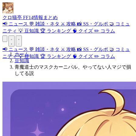
クロ
猫
亭
FF14情報まとめ
📢
ニュース
💬
雑談・ネタ
⚔️
攻略
📸
SS・グルポ
🤝
コミュ
ニティ
💡
豆知識
🏆
ランキング
🧠
クイズ
✏️
コラム
📢
ニュース
💬
雑談・ネタ
⚔️
攻略
📸
SS・グルポ
🤝
コミュ
ホーム
ニティ
💡
豆知識
🏆
ランキング
🧠
クイズ
✏️
コラム
豆知識
青魔道士のマスクカーニバル、やってない人マジで損
してる説