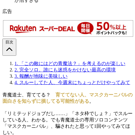
が沼すぎる
広告
目次
1.
「この敵にはどの青魔法？」を考えるのが楽しい
2.
完全ソロ。誰にも迷惑をかけない最高の環境
3.
報酬が地味に美味しい
4.
スルーしてた人、今週末にちょっとだけやってみて
青魔道士、育ててる？
育ててない人、マスクカーニバルの
面白さを知らずに損してる可能性がある
。
「リミテッドジョブだし……」「ネタ枠でしょ？」でスルー
している人、わかる。でも青魔道士の専用ソロコンテンツ
「マスクカーニバル」、騙されたと思って1回やってみてほ
しい。