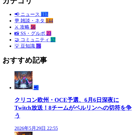
カテゴリ
📢
ニュース
117
💬
雑談・ネタ
144
⚔️
攻略
56
📸
SS・グルポ
23
🤝
コミュニティ
57
💡
豆知識
76
おすすめ記事
📢
クリコン欧州・OCE予選、6月6日深夜に
Twitch放送！8チームがベルリンへの切符を争
う
2026年5月29日 22:55