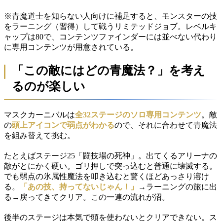
※青魔道士を知らない人向けに補足すると、モンスターの技
をラーニング（習得）して戦うリミテッドジョブ。レベルキ
ャップは80で、コンテンツファインダーには並べない代わり
に専用コンテンツが用意されている。
「この敵にはどの青魔法？」を考え
るのが楽しい
マスクカーニバルは
全32ステージのソロ専用コンテンツ
。敵
の
頭上アイコンで弱点がわかる
ので、それに合わせて青魔法
を組み替えて挑む。
たとえばステージ25「闘技場の死神」。出てくるアリーナの
敵がとにかく硬い。ゴリ押しで突っ込むと普通に壊滅する。
でも弱点の氷属性魔法を叩き込むと驚くほどあっさり溶け
る。
「あの技、持ってないじゃん！」
→ラーニングの旅に出
る→戻ってきてクリア。この一連の流れが沼。
後半のステージは本気で頭を使わないとクリアできない。ス