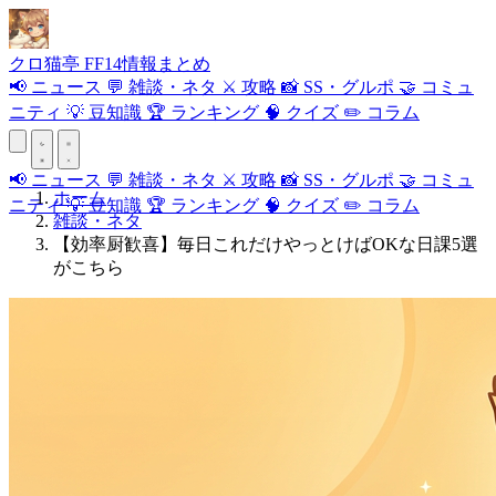
クロ
猫
亭
FF14情報まとめ
📢
ニュース
💬
雑談・ネタ
⚔️
攻略
📸
SS・グルポ
🤝
コミュ
ニティ
💡
豆知識
🏆
ランキング
🧠
クイズ
✏️
コラム
📢
ニュース
💬
雑談・ネタ
⚔️
攻略
📸
SS・グルポ
🤝
コミュ
ホーム
ニティ
💡
豆知識
🏆
ランキング
🧠
クイズ
✏️
コラム
雑談・ネタ
【効率厨歓喜】毎日これだけやっとけばOKな日課5選
がこちら