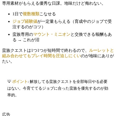
専用素材がもらえる優秀な日課。地味だけど侮れない。
1日で
複数種類
こなせる
ジョブ経験値
が一定量もらえる（育成中のジョブで受
注するのがコツ）
蛮族専用の
マウント・ミニオン
と交換できる報酬もあ
る → これが沼
蛮族クエストは1つ1つが短時間で終わるので、
ルーレットと
組み合わせてもプレイ時間を圧迫しにくい
のが地味にありが
たい。
💡
ポイント
: 解放してる蛮族クエストを全部毎日やる必要
はない。今育ててるジョブに合った蛮族を優先するのが効
率的。
広告