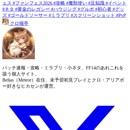
ェス
#ファンフェス2026
#攻略
#魔獣使い
#豆知識
#イベント
#ネタ
#黄金のレガシー
#ハウジング
#グルポ
#初心者
#グッ
ズ
#ゴールドソーサー
#ミラプリ
#スクリーンショット
#PvP
クロ
猫
亭
パッチ速報・攻略・ミラプリ・小ネタ、FF14のあれこれを
扱う個人サイト。
Belias（Meteor）在住、未予習初見プレイとクロ・アリアポ
ー好きなヒカセンが運営。