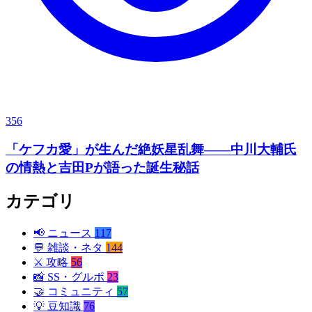
356
「ケフカ愛」が生んだ絶妖星乱舞——中川大輔氏
の情熱と吉田Pが語った誕生秘話
カテゴリ
📢
ニュース
117
💬
雑談・ネタ
144
⚔️
攻略
56
📸
SS・グルポ
23
🤝
コミュニティ
57
💡
豆知識
76