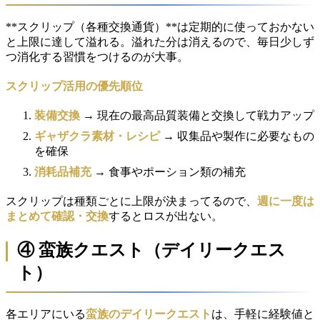
**スクリップ（各種交換通貨）**は定期的に使っておかない
と上限に達して溢れる。溢れた分は消えるので、毎日少しず
つ消化する習慣をつけるのが大事。
スクリップ活用の優先順位
装備交換
→ 現在の最高品質装備と交換して戦力アップ
ギャザクラ素材・レシピ
→ 収集品や製作に必要なもの
を確保
消耗品補充
→ 食事やポーション類の補充
スクリップは種類ごとに上限が決まってるので、
週に一度は
まとめて確認・交換
するとロスが出ない。
④ 蛮族クエスト（デイリークエス
ト）
各エリアにいる
蛮族のデイリークエスト
は、手軽に経験値と