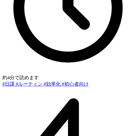
約4分で読めます
#日課
#ルーティン
#効率化
#初心者向け