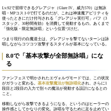
Lv.92で習得できるグレアジャ（Glare IV、威力570）は無詠
唱・MPコスト0で打てるのだが、これは神速魔アビリティを
使ったときにだけ付与される「グレアジャ実行可」バフ（3
スタック、30秒間有効）を消費して発動するもの。あくまで
「強化版・限定無詠唱」という位置づけだ。
つまり現行の白魔道士は、グレアジャを撃てないターンは詠
唱しながらコツコツ攻撃するスタイルが基本になっている。
8.0で「基本攻撃が全部無詠唱」にな
る
ファンフェスで明かされたエヴォルヴモードでは、この状況
がガラッと変わる。
基本攻撃魔法が無詠唱化
され、さらに1
段目と2段目の入力で別々の魔法が発動する設計になるとの
こと。
移動しながら攻撃できるようになる、というのはヒーラーの
操作感としてかなりの変化。詠唱を守るために足を止めてい