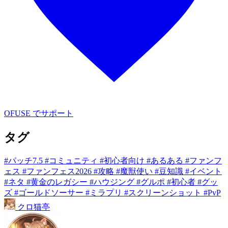
OFUSE でサポート
タグ
#パッチ7.5
#コミュニティ
#初心者向け
#あるある
#ファンフ
ェス
#ファンフェス2026
#攻略
#魔獣使い
#豆知識
#イベント
#ネタ
#黄金のレガシー
#ハウジング
#グルポ
#初心者
#グッ
ズ
#ゴールドソーサー
#ミラプリ
#スクリーンショット
#PvP
クロ
猫
亭