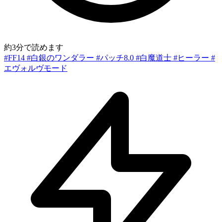
約3分で読めます
#FF14
#白銀のワンダラー
#パッチ8.0
#白魔道士
#ヒーラー
#
エヴォルヴモード