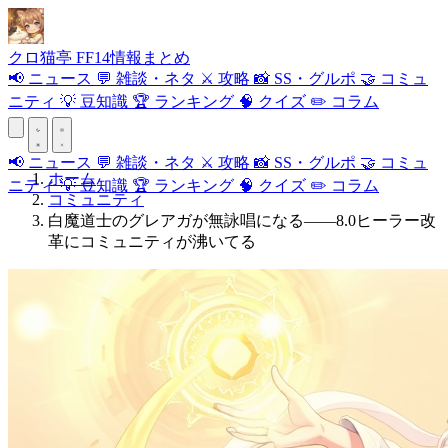
クロ
猫
亭
FF14情報まとめ
📢
ニュース
💬
雑談・ネタ
⚔️
攻略
📸
SS・グルポ
🤝
コミュ
ニティ
💡
豆知識
🏆
ランキング
🧠
クイズ
✏️
コラム
📢
ニュース
💬
雑談・ネタ
⚔️
攻略
📸
SS・グルポ
🤝
コミュ
ホーム
ニティ
💡
豆知識
🏆
ランキング
🧠
クイズ
✏️
コラム
コミュニティ
白魔道士のグレアガが無詠唱になる——8.0ヒーラー改
革にコミュニティが沸いてる