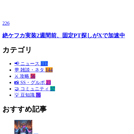
226
絶ケフカ実装2週間前、固定PT探しがXで加速中
カテゴリ
📢
ニュース
117
💬
雑談・ネタ
144
⚔️
攻略
56
📸
SS・グルポ
23
🤝
コミュニティ
57
💡
豆知識
76
おすすめ記事