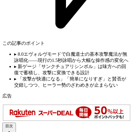
この記事のポイント
▸
8.0エヴォルヴモードで白魔道士の基本攻撃魔法が無
詠唱化——現行の1.5秒詠唱から大幅な操作感の変化へ
▸
新ゲージ「サンクチュアリシンボル」は味方への回
復で蓄積し、攻撃に変換できる設計
▸
「攻撃が快適になる」「簡単になりすぎ」と賛否が
交錯しつつ、ヒーラー勢のざわめきが止まらない
広告
目次