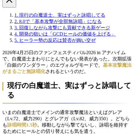
1.
現行の白魔道士、実はずっと詠唱してる
2.
8.0で「基本攻撃が全部無詠唱」になる
3.
回復しながら攻撃にも貢献できる新ゲージ
4.
開発の狙いは「GCDヒールの価値を上げる」
5.
ヒーラー勢の反応は賛否が綯い交ぜ
2026年4月25日のファンフェスティバル2026 in アナハイム
で、白魔道士まわりにとんでもない発表があった。次期拡張
「白銀のワンダラー」のエヴォルヴモードで、
基本攻撃魔法
がまるごと無詠唱化
されるというのだ。
現行の白魔道士、実はずっと詠唱して
る
いまの白魔道士でメインの通常攻撃魔法といえばグレア
（Lv.72、威力290）とグレアガ（Lv.82、威力350）。どちら
も
詠唱時間1.5秒
。移動しながら撃てないし、詠唱を維持す
るためにヒールとの切り替えにも気を遣う。