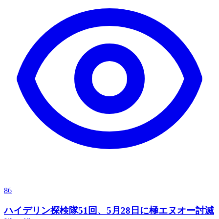
86
ハイデリン探検隊51回、5月28日に極エヌオー討滅