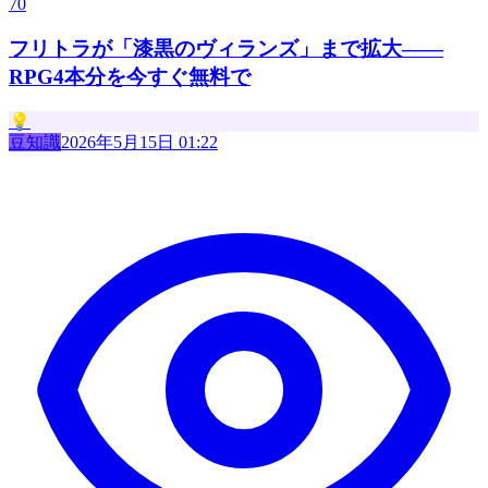
70
フリトラが「漆黒のヴィランズ」まで拡大——
RPG4本分を今すぐ無料で
💡
豆知識
2026年5月15日 01:22