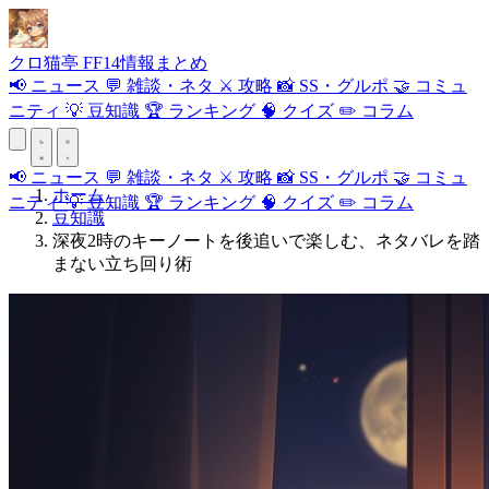
クロ
猫
亭
FF14情報まとめ
📢
ニュース
💬
雑談・ネタ
⚔️
攻略
📸
SS・グルポ
🤝
コミュ
ニティ
💡
豆知識
🏆
ランキング
🧠
クイズ
✏️
コラム
📢
ニュース
💬
雑談・ネタ
⚔️
攻略
📸
SS・グルポ
🤝
コミュ
ホーム
ニティ
💡
豆知識
🏆
ランキング
🧠
クイズ
✏️
コラム
豆知識
深夜2時のキーノートを後追いで楽しむ、ネタバレを踏
まない立ち回り術