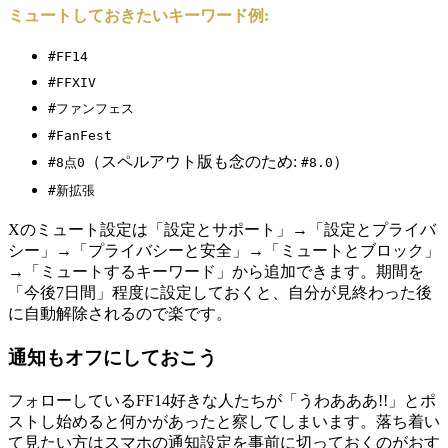
ミュートしておきたいキーワード例:
#FF14
#FFXIV
#ファンフェス
#FanFest
（スペルアウト版も念のため:
）
#8点0
#8.0
#新拡張
Xのミュート設定は「設定とサポート」→「設定とプライバ
シー」→「プライバシーと安全」→「ミュートとブロック」
→「ミュートするキーワード」から追加できます。期間を
「今後7日間」程度に設定しておくと、自分が見終わった後
に自動解除されるので楽です。
通知もオフにしておこう
フォローしているFF14好きな人たちが「うわあああ!!」とポ
ストし始めると何かがあったと察してしまいます。落ち着い
て見たい方はスマホの通知設定を事前に切っておくのがおす