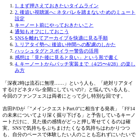
1.
まず押さえておきたいタイムライン
2.
後追い視聴派へ: ネタバレを踏まないためのミュート
設定
キーノート前にやっておきたいこと
通知もオフにしておこう
SNSを離れてアーカイブを快適に見る手順
3.
リアタイ勢へ: 後追い仲間への配慮のしかた
ハッシュタグとスポイラー警告の活用
感想は「見た後に見ると良い」という形で書く
4.
キーノートからパッチ実装まで（4/25〜4/28）の楽し
み方
「深夜2時は流石に無理……」という人も、「絶対リアタイ
するけどネタバレ全開にしていいの?」と悩んでいる人も、
今回のファンフェスは両者にとって少し特別な回です。
吉田P/Dが「"メインクエストPart.0"に相当する発表」「FF14
の未来についてより深く掘り下げる」と予告しているキーノ
ートだけに、見た後の感情がどっと押し寄せてくるのは確
実。SNSで気持ちをぶちまけたくなる気持ちはわかりつつ
も、自分のペースで体験したい人のことも忘れずにいたいで