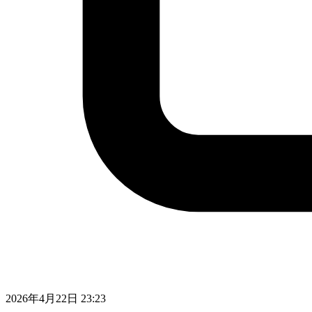
2026年4月22日 23:23