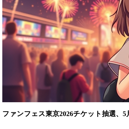
ファンフェス東京2026チケット抽選、5