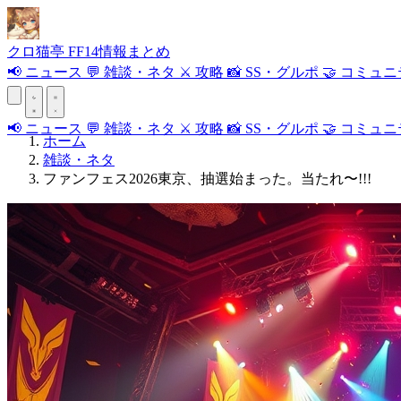
クロ
猫
亭
FF14情報まとめ
📢
ニュース
💬
雑談・ネタ
⚔️
攻略
📸
SS・グルポ
🤝
コミュニ
📢
ニュース
💬
雑談・ネタ
⚔️
攻略
📸
SS・グルポ
🤝
コミュニ
ホーム
雑談・ネタ
ファンフェス2026東京、抽選始まった。当たれ〜!!!