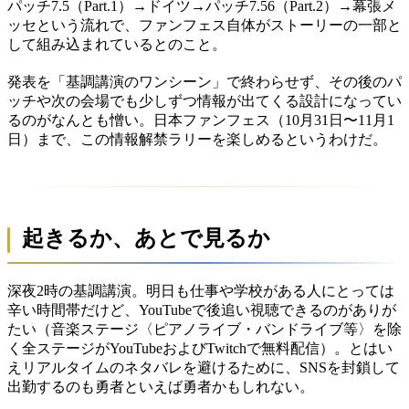
パッチ7.5（Part.1）→ドイツ→パッチ7.56（Part.2）→幕張メ
ッセという流れで、ファンフェス自体がストーリーの一部と
して組み込まれているとのこと。
発表を「基調講演のワンシーン」で終わらせず、その後のパ
ッチや次の会場でも少しずつ情報が出てくる設計になってい
るのがなんとも憎い。日本ファンフェス（10月31日〜11月1
日）まで、この情報解禁ラリーを楽しめるというわけだ。
起きるか、あとで見るか
深夜2時の基調講演。明日も仕事や学校がある人にとっては
辛い時間帯だけど、YouTubeで後追い視聴できるのがありが
たい（音楽ステージ〈ピアノライブ・バンドライブ等〉を除
く全ステージがYouTubeおよびTwitchで無料配信）。とはい
えリアルタイムのネタバレを避けるために、SNSを封鎖して
出勤するのも勇者といえば勇者かもしれない。