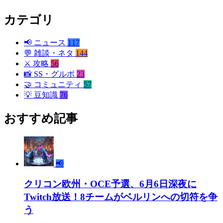
カテゴリ
📢
ニュース
117
💬
雑談・ネタ
144
⚔️
攻略
56
📸
SS・グルポ
23
🤝
コミュニティ
57
💡
豆知識
76
おすすめ記事
📢
クリコン欧州・OCE予選、6月6日深夜に
Twitch放送！8チームがベルリンへの切符を争
う