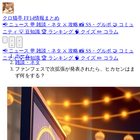
クロ
猫
亭
FF14情報まとめ
📢
ニュース
💬
雑談・ネタ
⚔️
攻略
📸
SS・グルポ
🤝
コミュ
ニティ
💡
豆知識
🏆
ランキング
🧠
クイズ
✏️
コラム
📢
ニュース
💬
雑談・ネタ
⚔️
攻略
📸
SS・グルポ
🤝
コミュ
ホーム
ニティ
💡
豆知識
🏆
ランキング
🧠
クイズ
✏️
コラム
雑談・ネタ
ファンフェスで次拡張が発表されたら、ヒカセンはま
ず何をする？