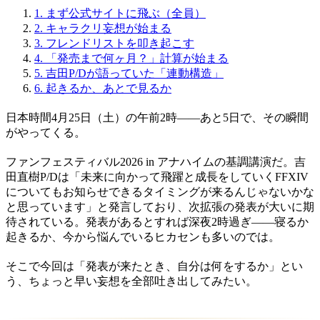
1.
まず公式サイトに飛ぶ（全員）
2.
キャラクリ妄想が始まる
3.
フレンドリストを叩き起こす
4.
「発売まで何ヶ月？」計算が始まる
5.
吉田P/Dが語っていた「連動構造」
6.
起きるか、あとで見るか
日本時間4月25日（土）の午前2時——あと5日で、その瞬間
がやってくる。
ファンフェスティバル2026 in アナハイムの基調講演だ。吉
田直樹P/Dは「未来に向かって飛躍と成長をしていくFFXIV
についてもお知らせできるタイミングが来るんじゃないかな
と思っています」と発言しており、次拡張の発表が大いに期
待されている。発表があるとすれば深夜2時過ぎ——寝るか
起きるか、今から悩んでいるヒカセンも多いのでは。
そこで今回は「発表が来たとき、自分は何をするか」とい
う、ちょっと早い妄想を全部吐き出してみたい。