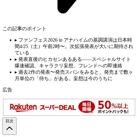
この記事のポイント
▸
ファンフェス2026 in アナハイムの基調講演は日本時
間4/25（土）午前2時〜。次拡張発表が大いに期待され
ている
▸
発表直後のヒカセンあるある——スペシャルサイト
爆速確認、キャラクリ妄想、フレンドへの即連絡
▸
過去2作の発表〜発売スパンをみると、発売まで数ヶ
月単位の「待ち」がある。妄想は今のうちに
広告
目次