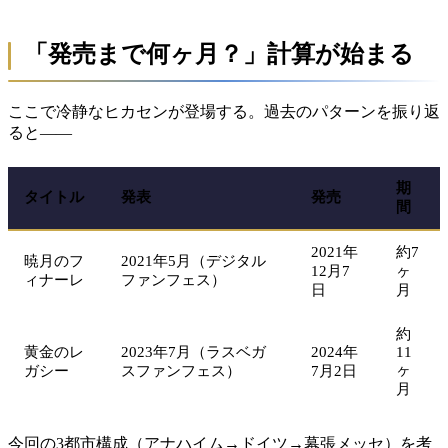
「発売まで何ヶ月？」計算が始まる
ここで冷静なヒカセンが登場する。過去のパターンを振り返
ると——
期
タイトル
発表
発売
間
2021年
約7
暁月のフ
2021年5月（デジタル
12月7
ヶ
ィナーレ
ファンフェス）
日
月
約
黄金のレ
2023年7月（ラスベガ
2024年
11
ヶ
ガシー
スファンフェス）
7月2日
月
今回の3都市構成（アナハイム→ドイツ→幕張メッセ）を考