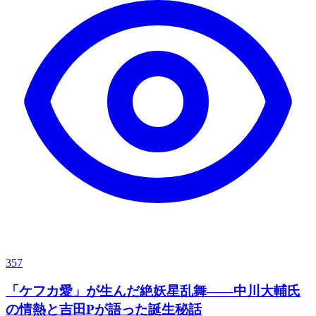
357
「ケフカ愛」が生んだ絶妖星乱舞——中川大輔氏
の情熱と吉田Pが語った誕生秘話