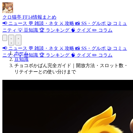
クロ
猫
亭
FF14情報まとめ
📢
ニュース
💬
雑談・ネタ
⚔️
攻略
📸
SS・グルポ
🤝
コミュ
ニティ
💡
豆知識
🏆
ランキング
🧠
クイズ
✏️
コラム
📢
ニュース
💬
雑談・ネタ
⚔️
攻略
📸
SS・グルポ
🤝
コミュ
ホーム
ニティ
💡
豆知識
🏆
ランキング
🧠
クイズ
✏️
コラム
豆知識
チョコボかばん完全ガイド｜開放方法・スロット数・
リテイナーとの使い分けまで