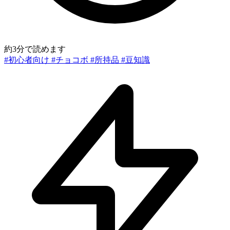
約3分で読めます
#初心者向け
#チョコボ
#所持品
#豆知識