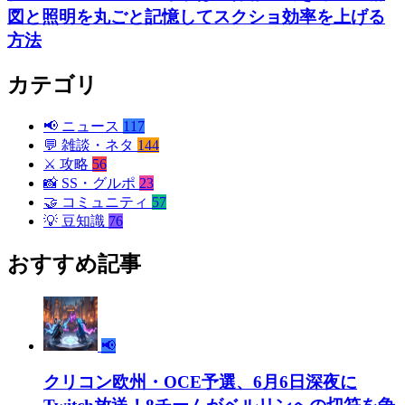
図と照明を丸ごと記憶してスクショ効率を上げる
方法
カテゴリ
📢
ニュース
117
💬
雑談・ネタ
144
⚔️
攻略
56
📸
SS・グルポ
23
🤝
コミュニティ
57
💡
豆知識
76
おすすめ記事
📢
クリコン欧州・OCE予選、6月6日深夜に