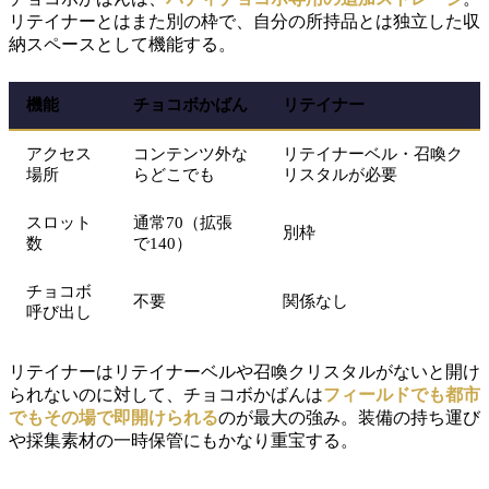
リテイナーとはまた別の枠で、自分の所持品とは独立した収
納スペースとして機能する。
機能
チョコボかばん
リテイナー
アクセス
コンテンツ外な
リテイナーベル・召喚ク
場所
らどこでも
リスタルが必要
スロット
通常70（拡張
別枠
数
で140）
チョコボ
不要
関係なし
呼び出し
リテイナーはリテイナーベルや召喚クリスタルがないと開け
られないのに対して、チョコボかばんは
フィールドでも都市
でもその場で即開けられる
のが最大の強み。装備の持ち運び
や採集素材の一時保管にもかなり重宝する。