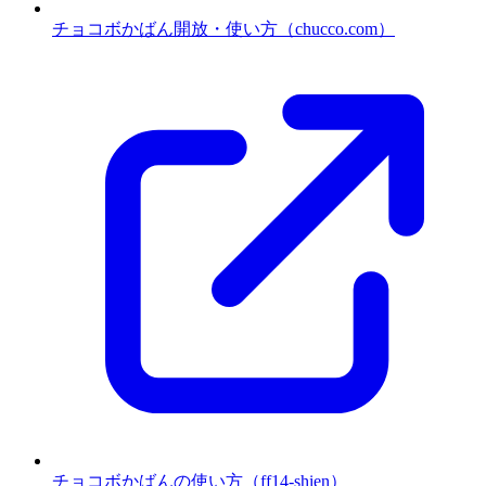
チョコボかばん開放・使い方（chucco.com）
チョコボかばんの使い方（ff14-shien）