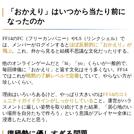
「おかえり」はいつから当たり前に
なったのか
FF14のFC（フリーカンパニー）やLS（リンクシェル）で
は、メンバーがログインすると
ほぼ反射的に「おかえり」が
飛ぶ
。これ、外から見ると結構不思議な文化だったりする。
他のオンラインゲームだと「hi」「yo」くらいが一般的で、
毎回律儀に「おかえり」と返す文化はそう多くない。FF14
ではこれが
暗黙の了解レベルで定着
していて、やらない方が
珍しいくらい。
理由はいろいろあるけど、やっぱり大きいのは
FF14のコミ
ュニティガイドラインがしっかりしている
こと。運営がハラ
スメントに厳しい姿勢を取り続けてきた結果、「居心地のい
い場所を自分たちで作ろう」という意識がプレイヤー全体に
浸透したんだと思う。
復帰勢に優しすぎる問題