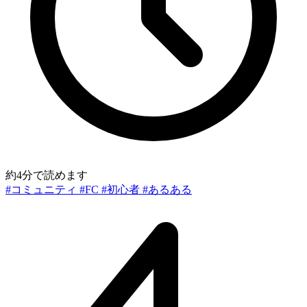
約4分で読めます
#コミュニティ
#FC
#初心者
#あるある