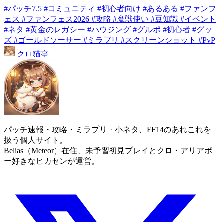
#パッチ7.5
#コミュニティ
#初心者向け
#あるある
#ファンフ
ェス
#ファンフェス2026
#攻略
#魔獣使い
#豆知識
#イベント
#ネタ
#黄金のレガシー
#ハウジング
#グルポ
#初心者
#グッ
ズ
#ゴールドソーサー
#ミラプリ
#スクリーンショット
#PvP
クロ
猫
亭
パッチ速報・攻略・ミラプリ・小ネタ、FF14のあれこれを
扱う個人サイト。
Belias（Meteor）在住、未予習初見プレイとクロ・アリアポ
ー好きなヒカセンが運営。