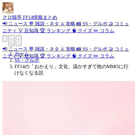
クロ
猫
亭
FF14情報まとめ
📢
ニュース
💬
雑談・ネタ
⚔️
攻略
📸
SS・グルポ
🤝
コミュ
ニティ
💡
豆知識
🏆
ランキング
🧠
クイズ
✏️
コラム
📢
ニュース
💬
雑談・ネタ
⚔️
攻略
📸
SS・グルポ
🤝
コミュ
ホーム
ニティ
💡
豆知識
🏆
ランキング
🧠
クイズ
✏️
コラム
SS・グルポ
FF14の「おかえり」文化、温かすぎて他のMMOに行
けなくなる説