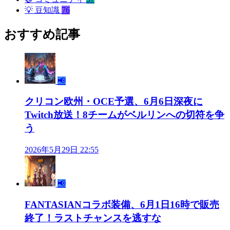
💡
豆知識
76
おすすめ記事
📢
クリコン欧州・OCE予選、6月6日深夜に
Twitch放送！8チームがベルリンへの切符を争
う
2026年5月29日 22:55
📢
FANTASIANコラボ装備、6月1日16時で販売
終了！ラストチャンスを逃すな