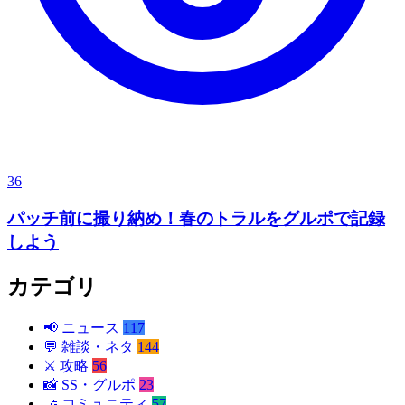
36
パッチ前に撮り納め！春のトラルをグルポで記録
しよう
カテゴリ
📢
ニュース
117
💬
雑談・ネタ
144
⚔️
攻略
56
📸
SS・グルポ
23
🤝
コミュニティ
57