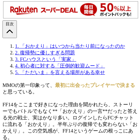
目次
1.
「おかえり」はいつから当たり前になったのか
2.
復帰勢に優しすぎる問題
3.
FCハウスという「実家」
4.
初心者に対する「圧倒的歓迎ムード」
5.
「ただいま」を言える場所がある幸せ
MMOの第一印象って、
最初に出会ったプレイヤーで決まる
と思っている。
FF14をここまで好きになった理由を聞かれたら、ストーリ
ーでもバトルでもなく**「おかえり」の一言**だったと答え
る光の戦士、実はかなり多い。ログインしたらFCチャット
に流れる「おかえり」。半年ぶりの復帰でも変わらない「お
かえり」。この空気感が、FF14というゲームの根っこにあ
る。