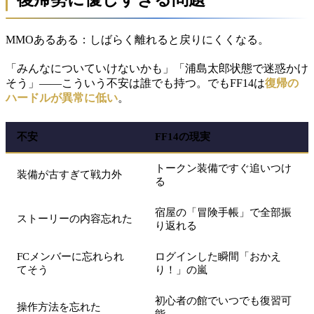
MMOあるある：しばらく離れると戻りにくくなる。
「みんなについていけないかも」「浦島太郎状態で迷惑かけ
そう」――こういう不安は誰でも持つ。でもFF14は
復帰の
ハードルが異常に低い
。
不安
FF14の現実
トークン装備ですぐ追いつけ
装備が古すぎて戦力外
る
宿屋の「冒険手帳」で全部振
ストーリーの内容忘れた
り返れる
FCメンバーに忘れられ
ログインした瞬間「おかえ
てそう
り！」の嵐
初心者の館でいつでも復習可
操作方法を忘れた
能