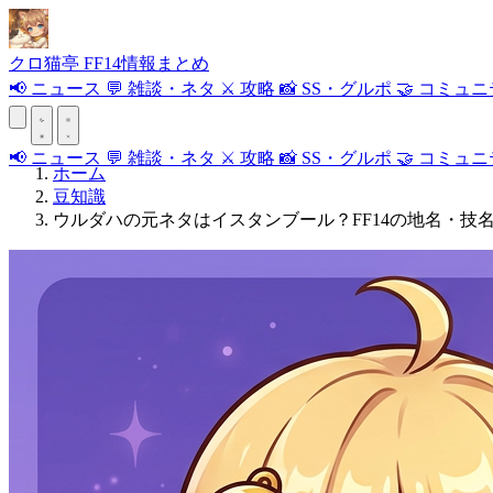
クロ
猫
亭
FF14情報まとめ
📢
ニュース
💬
雑談・ネタ
⚔️
攻略
📸
SS・グルポ
🤝
コミュニ
📢
ニュース
💬
雑談・ネタ
⚔️
攻略
📸
SS・グルポ
🤝
コミュニ
ホーム
豆知識
ウルダハの元ネタはイスタンブール？FF14の地名・技