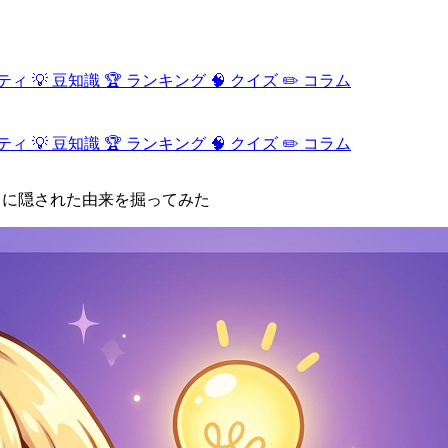
ティ
💡
豆知識
🏆
ランキング
🧠
クイズ
✏️
コラム
ティ
💡
豆知識
🏆
ランキング
🧠
クイズ
✏️
コラム
名に隠された由来を掘ってみた