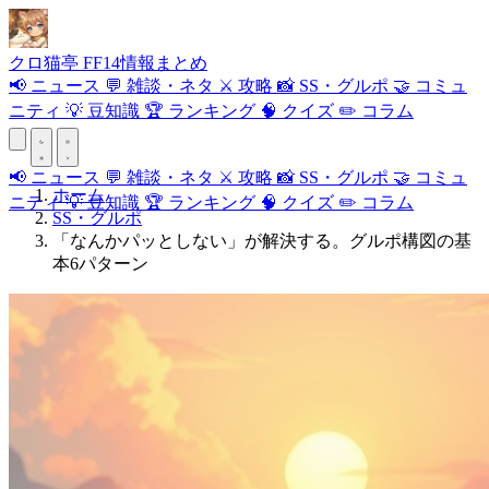
クロ
猫
亭
FF14情報まとめ
📢
ニュース
💬
雑談・ネタ
⚔️
攻略
📸
SS・グルポ
🤝
コミュ
ニティ
💡
豆知識
🏆
ランキング
🧠
クイズ
✏️
コラム
📢
ニュース
💬
雑談・ネタ
⚔️
攻略
📸
SS・グルポ
🤝
コミュ
ホーム
ニティ
💡
豆知識
🏆
ランキング
🧠
クイズ
✏️
コラム
SS・グルポ
「なんかパッとしない」が解決する。グルポ構図の基
本6パターン