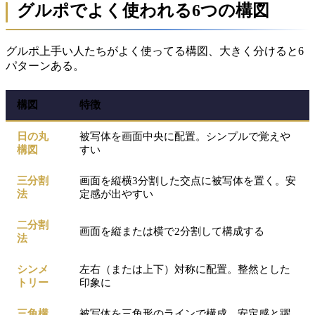
グルポでよく使われる6つの構図
グルポ上手い人たちがよく使ってる構図、大きく分けると6
パターンある。
構図
特徴
日の丸
被写体を画面中央に配置。シンプルで覚えや
構図
すい
三分割
画面を縦横3分割した交点に被写体を置く。安
法
定感が出やすい
二分割
画面を縦または横で2分割して構成する
法
シンメ
左右（または上下）対称に配置。整然とした
トリー
印象に
三角構
被写体を三角形のラインで構成。安定感と躍