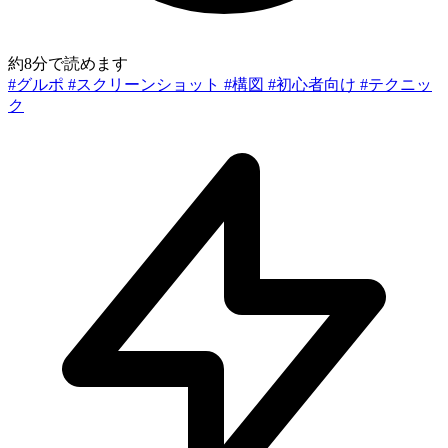
約8分で読めます
#グルポ
#スクリーンショット
#構図
#初心者向け
#テクニッ
ク