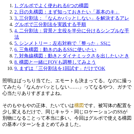
1.
グルポでよく使われる6つの構図
2.
日の丸構図：まず知っておきたい「基本のキ」
3.
三分割法：「なんかパッとしない」を解決するアレ
グルポで三分割法を実践する手順
4.
二分割法：背景と主役を半分に分けるシンプルな手
法
5.
シンメトリー：左右対称で「整った」SSに
6.
三角構図：動きのあるSSに使いたい
7.
対角線構図：動きとダイナミックさを出したいとき
8.
構図と一緒にFOVも調整してみよう
9.
まずは「三分割法を1回試す」だけでOK
照明はばっちり当てた。エモートも決まってる。なのに撮っ
てみたら「なんかパッとしない……」ってなるやつ、ガチで
心当たりありすぎますよね。
そのもやもやの正体、たいていは
構図
です。被写体の配置を
少し変えるだけで、同じキャラ・同じロケーションのSSが
別物になることって本当に多い。今回はグルポで使える構図
の基本パターンをまとめてみました。