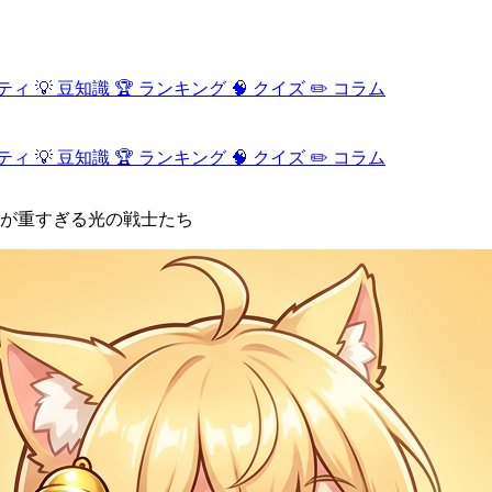
ティ
💡
豆知識
🏆
ランキング
🧠
クイズ
✏️
コラム
ティ
💡
豆知識
🏆
ランキング
🧠
クイズ
✏️
コラム
が重すぎる光の戦士たち