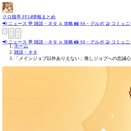
クロ
猫
亭
FF14情報まとめ
📢
ニュース
💬
雑談・ネタ
⚔️
攻略
📸
SS・グルポ
🤝
コミュニ
📢
ニュース
💬
雑談・ネタ
⚔️
攻略
📸
SS・グルポ
🤝
コミュニ
ホーム
雑談・ネタ
「メインジョブ以外ありえない」推しジョブへの忠誠心