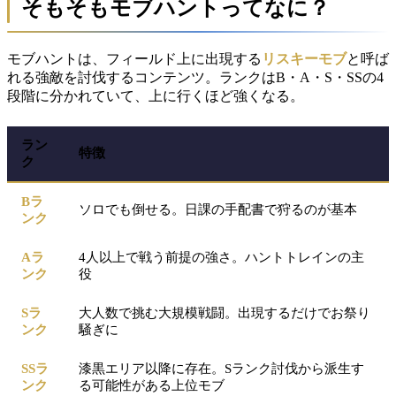
そもそもモブハントってなに？
モブハントは、フィールド上に出現する
リスキーモブ
と呼ば
れる強敵を討伐するコンテンツ。ランクはB・A・S・SSの4
段階に分かれていて、上に行くほど強くなる。
ラン
特徴
ク
Bラ
ソロでも倒せる。日課の手配書で狩るのが基本
ンク
Aラ
4人以上で戦う前提の強さ。ハントトレインの主
ンク
役
Sラ
大人数で挑む大規模戦闘。出現するだけでお祭り
ンク
騒ぎに
SSラ
漆黒エリア以降に存在。Sランク討伐から派生す
ンク
る可能性がある上位モブ