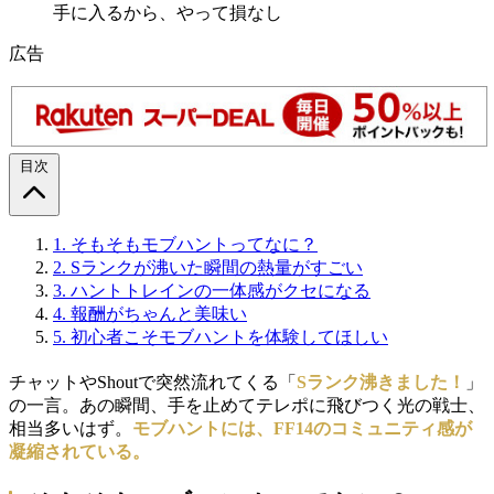
手に入るから、やって損なし
広告
目次
1.
そもそもモブハントってなに？
2.
Sランクが沸いた瞬間の熱量がすごい
3.
ハントトレインの一体感がクセになる
4.
報酬がちゃんと美味い
5.
初心者こそモブハントを体験してほしい
チャットやShoutで突然流れてくる「
Sランク沸きました！
」
の一言。あの瞬間、手を止めてテレポに飛びつく光の戦士、
相当多いはず。
モブハントには、FF14のコミュニティ感が
凝縮されている。