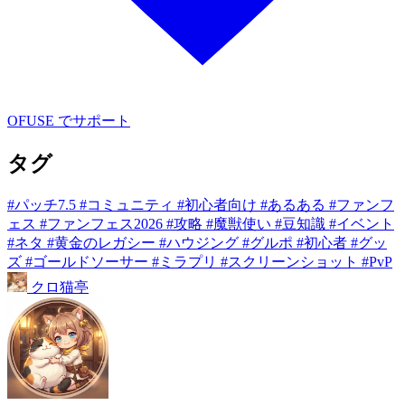
OFUSE でサポート
タグ
#パッチ7.5
#コミュニティ
#初心者向け
#あるある
#ファンフ
ェス
#ファンフェス2026
#攻略
#魔獣使い
#豆知識
#イベント
#ネタ
#黄金のレガシー
#ハウジング
#グルポ
#初心者
#グッ
ズ
#ゴールドソーサー
#ミラプリ
#スクリーンショット
#PvP
クロ
猫
亭