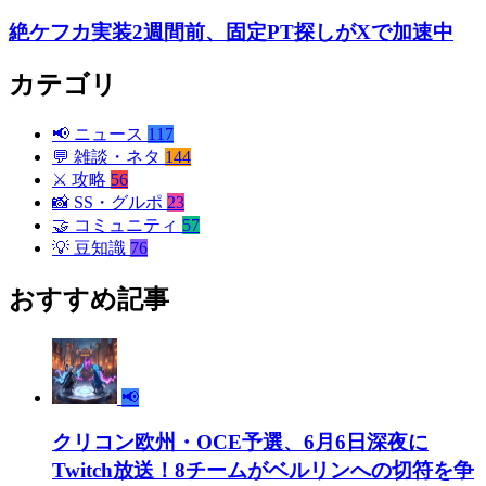
絶ケフカ実装2週間前、固定PT探しがXで加速中
カテゴリ
📢
ニュース
117
💬
雑談・ネタ
144
⚔️
攻略
56
📸
SS・グルポ
23
🤝
コミュニティ
57
💡
豆知識
76
おすすめ記事
📢
クリコン欧州・OCE予選、6月6日深夜に
Twitch放送！8チームがベルリンへの切符を争