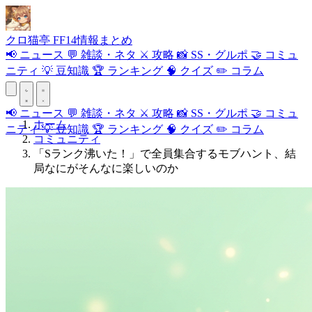
クロ
猫
亭
FF14情報まとめ
📢
ニュース
💬
雑談・ネタ
⚔️
攻略
📸
SS・グルポ
🤝
コミュ
ニティ
💡
豆知識
🏆
ランキング
🧠
クイズ
✏️
コラム
📢
ニュース
💬
雑談・ネタ
⚔️
攻略
📸
SS・グルポ
🤝
コミュ
ホーム
ニティ
💡
豆知識
🏆
ランキング
🧠
クイズ
✏️
コラム
コミュニティ
「Sランク沸いた！」で全員集合するモブハント、結
局なにがそんなに楽しいのか