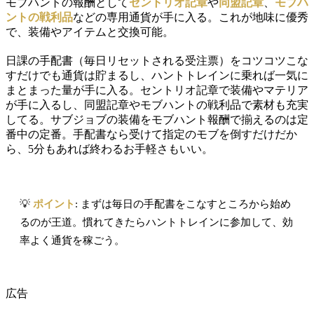
モブハントの報酬として
セントリオ記章
や
同盟記章
、
モブハ
ントの戦利品
などの専用通貨が手に入る。これが地味に優秀
で、装備やアイテムと交換可能。
日課の手配書（毎日リセットされる受注票）をコツコツこな
すだけでも通貨は貯まるし、ハントトレインに乗れば一気に
まとまった量が手に入る。セントリオ記章で装備やマテリア
が手に入るし、同盟記章やモブハントの戦利品で素材も充実
してる。サブジョブの装備をモブハント報酬で揃えるのは定
番中の定番。手配書なら受けて指定のモブを倒すだけだか
ら、5分もあれば終わるお手軽さもいい。
💡
ポイント
: まずは毎日の手配書をこなすところから始め
るのが王道。慣れてきたらハントトレインに参加して、効
率よく通貨を稼ごう。
広告