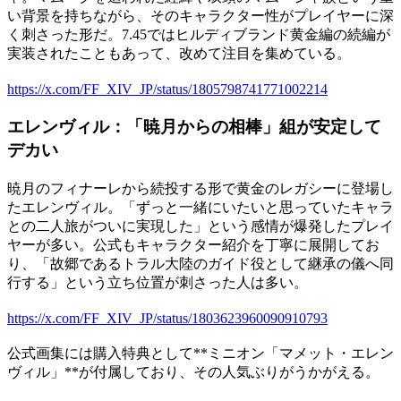
い背景を持ちながら、そのキャラクター性がプレイヤーに深
く刺さった形だ。7.45ではヒルディブランド黄金編の続編が
実装されたこともあって、改めて注目を集めている。
https://x.com/FF_XIV_JP/status/1805798741771002214
エレンヴィル：「暁月からの相棒」組が安定して
デカい
暁月のフィナーレから続投する形で黄金のレガシーに登場し
たエレンヴィル。「ずっと一緒にいたいと思っていたキャラ
との二人旅がついに実現した」という感情が爆発したプレイ
ヤーが多い。公式もキャラクター紹介を丁寧に展開してお
り、「故郷であるトラル大陸のガイド役として継承の儀へ同
行する」という立ち位置が刺さった人は多い。
https://x.com/FF_XIV_JP/status/1803623960090910793
公式画集には購入特典として**ミニオン「マメット・エレン
ヴィル」**が付属しており、その人気ぶりがうかがえる。