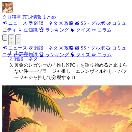
クロ
猫
亭
FF14情報まとめ
📢
ニュース
💬
雑談・ネタ
⚔️
攻略
📸
SS・グルポ
🤝
コミュ
ニティ
💡
豆知識
🏆
ランキング
🧠
クイズ
✏️
コラム
📢
ニュース
💬
雑談・ネタ
⚔️
攻略
📸
SS・グルポ
🤝
コミュ
ホーム
ニティ
💡
豆知識
🏆
ランキング
🧠
クイズ
✏️
コラム
雑談・ネタ
黄金のレガシーの「推しNPC」を語り始めると止まら
ない件——ゾラージャ推し・エレンヴィル推し・バク
ージャジャ推しで分裂するTL