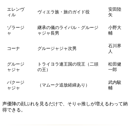
エレンヴ
安田陸
ヴィエラ族・旅のガイド役
ィル
矢
ゾラージ
継承の儀のライバル・グルージ
小野大
ャ
ャジャ長男
輔
石川界
コーナ
グルージャジャ次男
人
グルージ
トライヨラ連王国の現王（二頭
松田健
ャジャ
の王）
一郎
バクージ
武内駿
（マムーク追放経緯あり）
ャジャ
輔
声優陣の顔ぶれを見るだけで、そりゃ推しが増えるわって納
得できる。