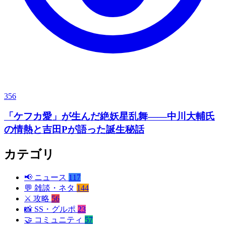
356
「ケフカ愛」が生んだ絶妖星乱舞——中川大輔氏
の情熱と吉田Pが語った誕生秘話
カテゴリ
📢
ニュース
117
💬
雑談・ネタ
144
⚔️
攻略
56
📸
SS・グルポ
23
🤝
コミュニティ
57