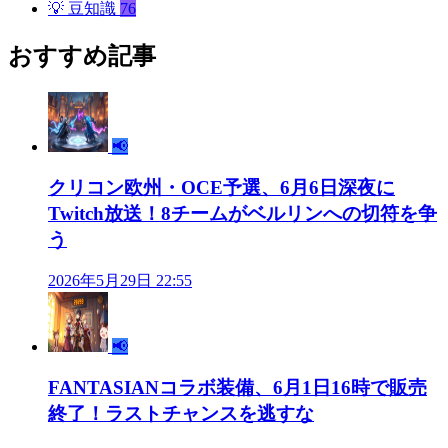
💡
豆知識
76
おすすめ記事
📢
クリコン欧州・OCE予選、6月6日深夜に
Twitch放送！8チームがベルリンへの切符を争
う
2026年5月29日 22:55
📢
FANTASIANコラボ装備、6月1日16時で販売
終了！ラストチャンスを逃すな