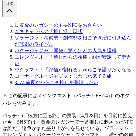
目次
1.
黄金のレガシーの主要NPCをおさらい
2.
各キャラへの「推し活」現状
ゾラージャ：考察勢・創作勢を根こそぎ沼に引き込ん
だ悲劇のライバル
バクージャジャ：開発も驚くほどの人気を獲得
エレンヴィル：「暁月からの相棒」組が安定してデカ
い
ウクラマト：「評価が割れる」からこそ語りたくなる
コーナ・グルージャジャ：じわじわ来てる組
3.
7.5前夜だからこそ推しを整理したい
⚠️ この記事にはメインクエスト（パッチ7.0〜7.45）のネタ
バレを含みます。
パッチ7.5「彼方に至る路」の実装（4月28日）を目前に控え
た今、SNSでは「黄金のレガシーで一番推しに刺さったNPC
は誰だ」論争がまた盛り上がりを見せている。ゾラージャ・
エレンヴィル・バクージャジャ・ウクラマト……誰かの名前