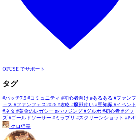
OFUSE でサポート
タグ
#パッチ7.5
#コミュニティ
#初心者向け
#あるある
#ファンフ
ェス
#ファンフェス2026
#攻略
#魔獣使い
#豆知識
#イベント
#ネタ
#黄金のレガシー
#ハウジング
#グルポ
#初心者
#グッ
ズ
#ゴールドソーサー
#ミラプリ
#スクリーンショット
#PvP
クロ
猫
亭