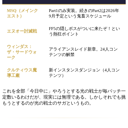
MSQ（メインク
Part1のみ実装。続きのPart2は2026年
エスト）
9月予定という鬼畜スケジュール
FF5の隠しボスがついに来たぞ！とい
エヌオー討滅戦
う熱狂ポイント
ウィンダス：
アライアンスレイド新章。24人コン
ザ・サードウォ
テンツの解禁
ーク
クルティウス魔
新インスタンスダンジョン（4人コン
導工廠
テンツ）
これを全部「今日中に」やろうとする光の戦士が毎パッチ一
定数いるわけだが、現実には無理である。しかしそれでも挑
もうとするのが光の戦士のサガというもの。