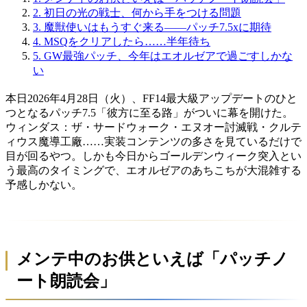
2.
初日の光の戦士、何から手をつける問題
3.
魔獣使いはもうすぐ来る——パッチ7.5xに期待
4.
MSQをクリアしたら……半年待ち
5.
GW最強パッチ、今年はエオルゼアで過ごすしかな
い
本日2026年4月28日（火）、FF14最大級アップデートのひと
つとなるパッチ7.5「彼方に至る路」がついに幕を開けた。
ウィンダス：ザ・サードウォーク・エヌオー討滅戦・クルテ
ィウス魔導工廠……実装コンテンツの多さを見ているだけで
目が回るやつ。しかも今日からゴールデンウィーク突入とい
う最高のタイミングで、エオルゼアのあちこちが大混雑する
予感しかない。
メンテ中のお供といえば「パッチノ
ート朗読会」