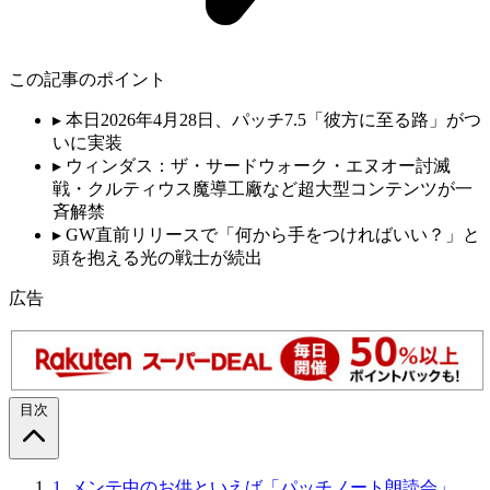
この記事のポイント
▸
本日2026年4月28日、パッチ7.5「彼方に至る路」がつ
いに実装
▸
ウィンダス：ザ・サードウォーク・エヌオー討滅
戦・クルティウス魔導工廠など超大型コンテンツが一
斉解禁
▸
GW直前リリースで「何から手をつければいい？」と
頭を抱える光の戦士が続出
広告
目次
1.
メンテ中のお供といえば「パッチノート朗読会」