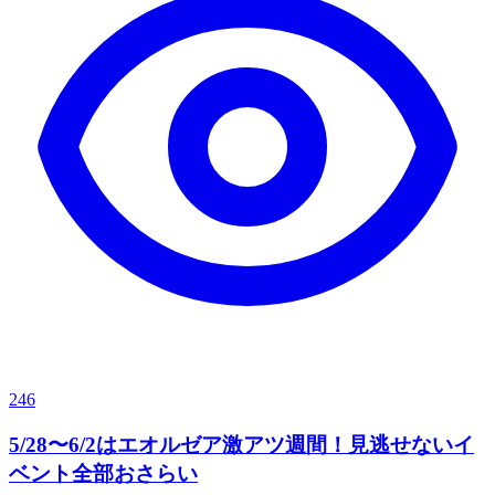
246
5/28〜6/2はエオルゼア激アツ週間！見逃せないイ
ベント全部おさらい