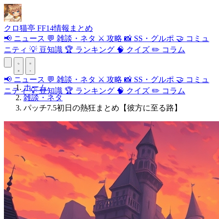
クロ
猫
亭
FF14情報まとめ
📢
ニュース
💬
雑談・ネタ
⚔️
攻略
📸
SS・グルポ
🤝
コミュ
ニティ
💡
豆知識
🏆
ランキング
🧠
クイズ
✏️
コラム
📢
ニュース
💬
雑談・ネタ
⚔️
攻略
📸
SS・グルポ
🤝
コミュ
ホーム
ニティ
💡
豆知識
🏆
ランキング
🧠
クイズ
✏️
コラム
雑談・ネタ
パッチ7.5初日の熱狂まとめ【彼方に至る路】