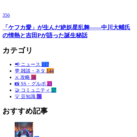
356
「ケフカ愛」が生んだ絶妖星乱舞——中川大輔氏
の情熱と吉田Pが語った誕生秘話
カテゴリ
📢
ニュース
117
💬
雑談・ネタ
144
⚔️
攻略
56
📸
SS・グルポ
23
🤝
コミュニティ
57
💡
豆知識
76
おすすめ記事