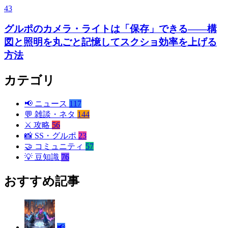
43
グルポのカメラ・ライトは「保存」できる——構
図と照明を丸ごと記憶してスクショ効率を上げる
方法
カテゴリ
📢
ニュース
117
💬
雑談・ネタ
144
⚔️
攻略
56
📸
SS・グルポ
23
🤝
コミュニティ
57
💡
豆知識
76
おすすめ記事
📢