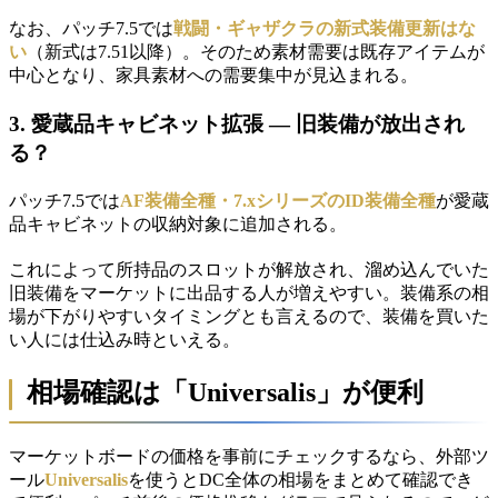
なお、パッチ7.5では
戦闘・ギャザクラの新式装備更新はな
い
（新式は7.51以降）。そのため素材需要は既存アイテムが
中心となり、家具素材への需要集中が見込まれる。
3. 愛蔵品キャビネット拡張 — 旧装備が放出され
る？
パッチ7.5では
AF装備全種・7.xシリーズのID装備全種
が愛蔵
品キャビネットの収納対象に追加される。
これによって所持品のスロットが解放され、溜め込んでいた
旧装備をマーケットに出品する人が増えやすい。装備系の相
場が下がりやすいタイミングとも言えるので、装備を買いた
い人には仕込み時といえる。
相場確認は「Universalis」が便利
マーケットボードの価格を事前にチェックするなら、外部ツ
ール
Universalis
を使うとDC全体の相場をまとめて確認でき