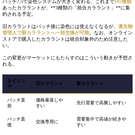
パッチ7.5で染色システムが大きく変わる。これまで
105種類
あったカララントが、**3種類の「統合カララント」**に集
約される予定。
旧カララントはパッチ後に染色には使えなくなるが、
遺失物
管理人で新カララントへ一括交換が可能
。なお、オンライン
ストアで購入したカララントは統合対象外のため注意した
い。
この変更がマーケットにもたらすのはこういう動きが予想さ
れる。
タイミン
旧カララント
新カララント
グ
パッチ直
価格暴落しや
先行需要で高騰しやすい
前
すい
パッチ直
需要集中で高値が続きや
交換専用に
後
すい