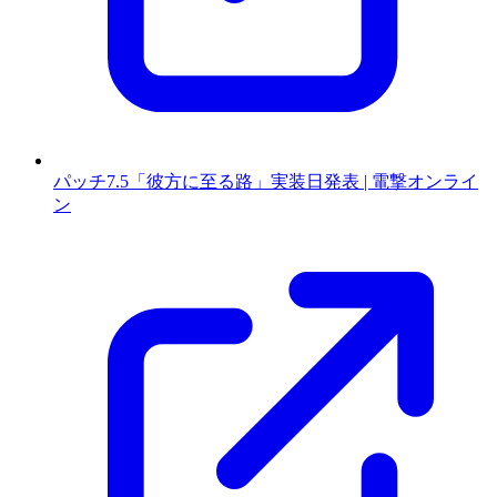
パッチ7.5「彼方に至る路」実装日発表 | 電撃オンライ
ン