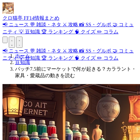
クロ
猫
亭
FF14情報まとめ
📢
ニュース
💬
雑談・ネタ
⚔️
攻略
📸
SS・グルポ
🤝
コミュ
ニティ
💡
豆知識
🏆
ランキング
🧠
クイズ
✏️
コラム
📢
ニュース
💬
雑談・ネタ
⚔️
攻略
📸
SS・グルポ
🤝
コミュ
ホーム
ニティ
💡
豆知識
🏆
ランキング
🧠
クイズ
✏️
コラム
豆知識
パッチ7.5前にマーケットで何が起きる？カララント・
家具・愛蔵品の動きを読む