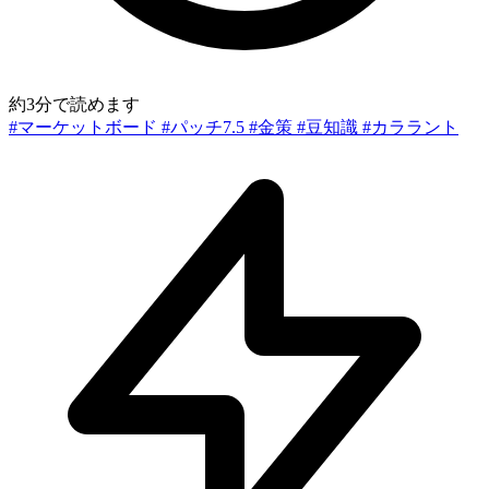
約3分で読めます
#マーケットボード
#パッチ7.5
#金策
#豆知識
#カララント