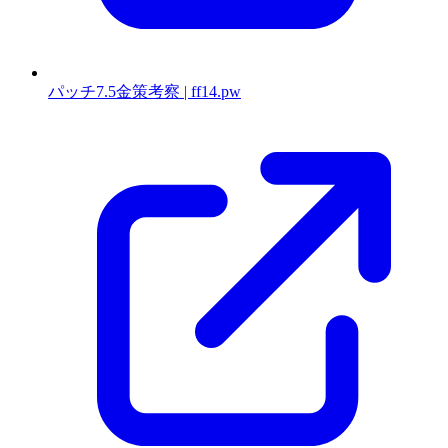
パッチ7.5金策考察 | ff14.pw