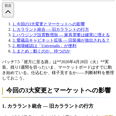
目次
1.
今回の3大変更とマーケットへの影響
1. カララント統合 — 旧カララントの行方
2. ハウジング設置数増加 — 家具需要は確実に増える
3. 愛蔵品キャビネット拡張 — 旧装備が放出される？
2.
相場確認は「Universalis」が便利
3.
まとめ：動くのか、待つのか
パッチ7.5「彼方に至る路」は**2026年4月28日（火）**実
装。残り1週間を切ったいま、マーケットボードはすでに動
き始めている。仕込むか、様子見するか——判断材料を整理
しておこう。
今回の3大変更とマーケットへの影響
1. カララント統合 — 旧カララントの行方