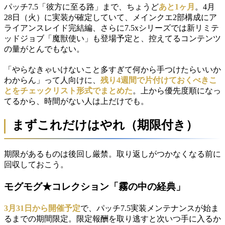
パッチ7.5「彼方に至る路」まで、ちょうど
あと1ヶ月
。4月
28日（火）に実装が確定していて、メインクエ2部構成にア
ライアンスレイド完結編、さらに7.5xシリーズでは新リミテ
ッドジョブ「魔獣使い」も登場予定と、控えてるコンテンツ
の量がとんでもない。
「やらなきゃいけないこと多すぎて何から手つけたらいいか
わからん」って人向けに、
残り4週間で片付けておくべきこ
とをチェックリスト形式でまとめた
。上から優先度順になっ
てるから、時間がない人は上だけでも。
まずこれだけはやれ（期限付き）
期限があるものは後回し厳禁。取り返しがつかなくなる前に
回収しておこう。
モグモグ★コレクション「霧の中の経典」
3月31日から開催予定
で、パッチ7.5実装メンテナンスが始ま
るまでの期間限定。限定報酬を取り逃すと次いつ手に入るか