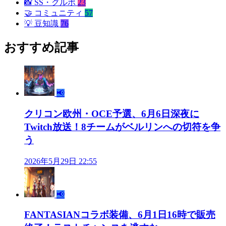
📸
SS・グルポ
23
🤝
コミュニティ
57
💡
豆知識
76
おすすめ記事
📢
クリコン欧州・OCE予選、6月6日深夜に
Twitch放送！8チームがベルリンへの切符を争
う
2026年5月29日 22:55
📢
FANTASIANコラボ装備、6月1日16時で販売