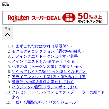
広告
目次
1.
まずこれだけはやれ（期限付き）
モグモグ★コレクション「霧の中の経典」
2.
メインクエとトークンは今すぐ着手
メインクエストを7.4まで完了させる
記憶装備（トークン装備）の収集と強化
3.
やっておくと7.5がもっと楽しくなること
アライアンスレイド第1弾・第2弾のクリア
魔獣使いの解放条件を満たしておく
ハウジングの配置プランを考えておく
クレセントアイル＆コスモエクスプローラーの続きも
来る
4.
残り4週間のざっくりスケジュール