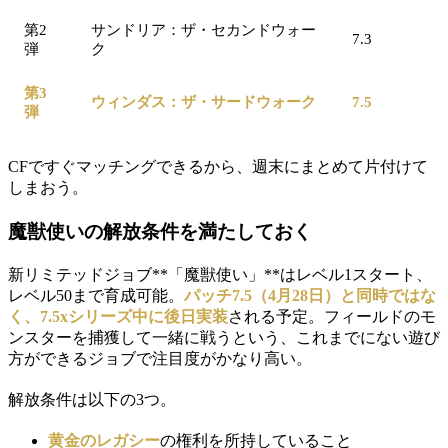
第2
サンドリア：ザ・セカンドウォー
7.3
弾
ク
第3
ウィンダス：ザ・サードウォーク
7.5
弾
CFですぐマッチングできるから、週末にまとめて片付けて
しまおう。
魔獣使いの解放条件を満たしておく
新リミテッドジョブ**「魔獣使い」**はレベル1スタート、
レベル50まで育成可能。
パッチ7.5（4月28日）と同時ではな
く、7.5xシリーズ中に後日実装
される予定。フィールドのモ
ンスターを捕獲して一緒に戦うという、これまでにない遊び
方ができるジョブで注目度がかなり高い。
解放条件は以下の3つ。
黄金のレガシー
の権利を所持していること