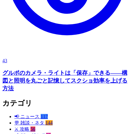
43
グルポのカメラ・ライトは「保存」できる——構
図と照明を丸ごと記憶してスクショ効率を上げる
方法
カテゴリ
📢
ニュース
117
💬
雑談・ネタ
144
⚔️
攻略
56