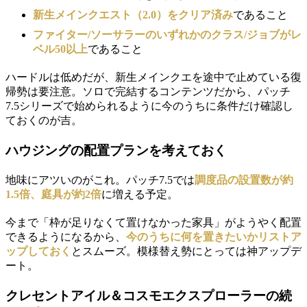
新生メインクエスト（2.0）をクリア済み
であること
ファイター/ソーサラーのいずれかのクラス/ジョブがレ
ベル50以上
であること
ハードルは低めだが、新生メインクエを途中で止めている復
帰勢は要注意。ソロで完結するコンテンツだから、パッチ
7.5シリーズで始められるように今のうちに条件だけ確認し
ておくのが吉。
ハウジングの配置プランを考えておく
地味にアツいのがこれ。パッチ7.5では
調度品の設置数が約
1.5倍、庭具が約2倍
に増える予定。
今まで「枠が足りなくて置けなかった家具」がようやく配置
できるようになるから、
今のうちに何を置きたいかリストア
ップしておく
とスムーズ。模様替え勢にとっては神アップデ
ート。
クレセントアイル＆コスモエクスプローラーの続