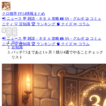
クロ
猫
亭
FF14情報まとめ
📢
ニュース
💬
雑談・ネタ
⚔️
攻略
📸
SS・グルポ
🤝
コミュ
ニティ
💡
豆知識
🏆
ランキング
🧠
クイズ
✏️
コラム
📢
ニュース
💬
雑談・ネタ
⚔️
攻略
📸
SS・グルポ
🤝
コミュ
ホーム
ニティ
💡
豆知識
🏆
ランキング
🧠
クイズ
✏️
コラム
豆知識
パッチ7.5まであと1ヶ月！残り4週でやることチェック
リスト