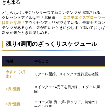
きも来る
どちらもパッチ7.5xシリーズで新コンテンツが追加される。
クレセントアイルは**「北征編」
、コスモエクスプローラー
は新たな星
「アウクセシア」**が控えている。未着手のコン
テンツがあるなら、気が向いたときに少しずつ進めておけば
新章が来たとき即楽しめる。
残り4週間のざっくりスケジュール
時期
やること
今すぐ（3月
モグコレ開始。メインクエ進行度を確認
末）
メインクエ7.4完了を目指す。モグコレ周
4月1週目
回
エコーズ第1弾・第2弾クリア。装備のト
4月2週目
ークン収集