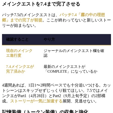
メインクエストを7.4まで完了させる
パッチ7.5のメインクエストは、
パッチ7.4「霧の中の理想
郷」までの完了が前提
。ここが終わってないと新しいストー
リーが始まらない。
確認すること
やり方
現在のメインク
ジャーナルのメインクエスト欄を確
エ進行度
認
7.4メインクエが
最新のメインクエストが
完了済みか
「COMPLETE」になっているか
4週間あれば、1日1〜2時間ペースでも十分追いつける。カッ
トシーンはスキップせずじっくり観てほしい。7.5ではメイ
ンクエがPart1（4月28日）とPart2（9月上旬予定）の2部構
成。
ストーリーが一気に加速する
展開、見逃せない。
記憶装備（トークン装備）の収集と強化