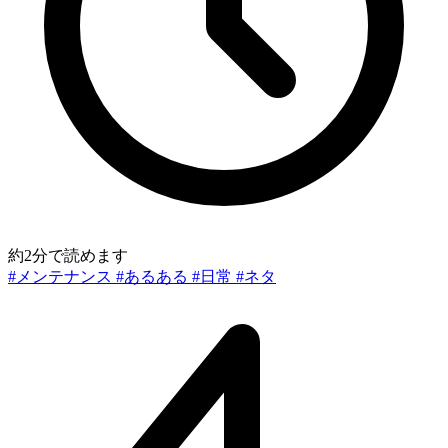
約2分で読めます
#メンテナンス
#あるある
#日常
#ネタ