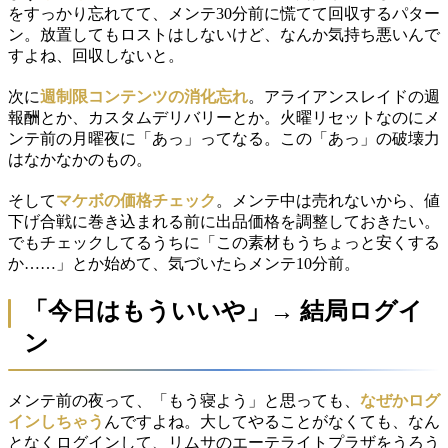
をすっかり忘れてて、メンテ30分前に慌てて回収するパター
ン。放置してもロストはしないけど、なんか気持ち悪いんで
すよね、回収しないと。
次に
週制限コンテンツの消化忘れ
。アライアンスレイドの週
報酬とか、カスタムデリバリーとか。火曜リセットなのにメ
ンテ前の月曜夜に「あっ」ってなる。この「あっ」の破壊力
はなかなかのもの。
そして
マケボの価格チェック
。メンテ中は売れないから、値
下げ合戦に巻き込まれる前に出品価格を調整しておきたい。
でもチェックしてるうちに「この素材もうちょっと安くする
か……」とか始めて、気づいたらメンテ10分前。
「今日はもういいや」→ 結局ログイ
ン
メンテ前の夜って、「もう寝よう」と思っても、
なぜかログ
インしちゃう
んですよね。大してやることがなくても、なん
となくログインして、リムサのエーテライトプラザをうろう