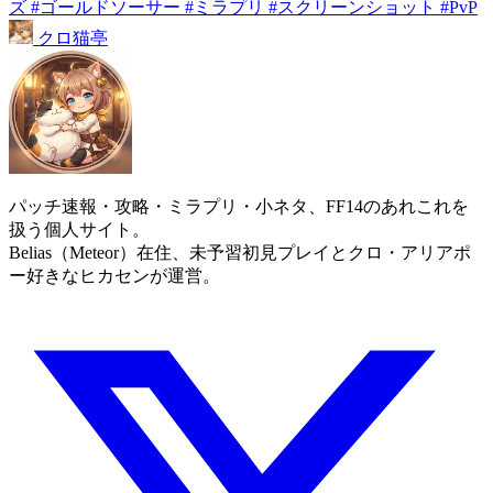
ズ
#ゴールドソーサー
#ミラプリ
#スクリーンショット
#PvP
クロ
猫
亭
パッチ速報・攻略・ミラプリ・小ネタ、FF14のあれこれを
扱う個人サイト。
Belias（Meteor）在住、未予習初見プレイとクロ・アリアポ
ー好きなヒカセンが運営。