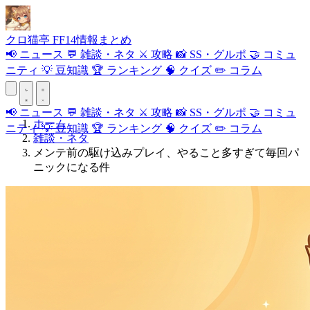
クロ
猫
亭
FF14情報まとめ
📢
ニュース
💬
雑談・ネタ
⚔️
攻略
📸
SS・グルポ
🤝
コミュ
ニティ
💡
豆知識
🏆
ランキング
🧠
クイズ
✏️
コラム
📢
ニュース
💬
雑談・ネタ
⚔️
攻略
📸
SS・グルポ
🤝
コミュ
ホーム
ニティ
💡
豆知識
🏆
ランキング
🧠
クイズ
✏️
コラム
雑談・ネタ
メンテ前の駆け込みプレイ、やること多すぎて毎回パ
ニックになる件