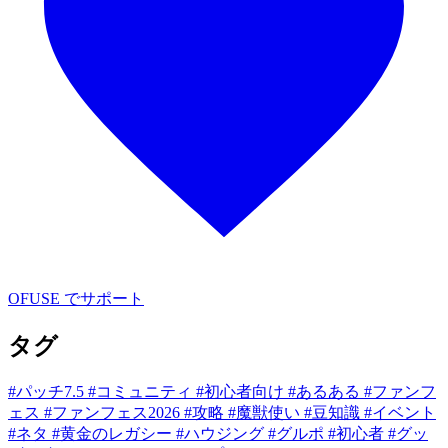
OFUSE でサポート
タグ
#パッチ7.5
#コミュニティ
#初心者向け
#あるある
#ファンフ
ェス
#ファンフェス2026
#攻略
#魔獣使い
#豆知識
#イベント
#ネタ
#黄金のレガシー
#ハウジング
#グルポ
#初心者
#グッ