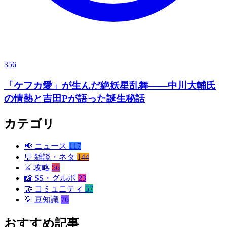
356
「ケフカ愛」が生んだ絶妖星乱舞——中川大輔氏
の情熱と吉田Pが語った誕生秘話
カテゴリ
📢
ニュース
117
💬
雑談・ネタ
144
⚔️
攻略
56
📸
SS・グルポ
23
🤝
コミュニティ
57
💡
豆知識
76
おすすめ記事