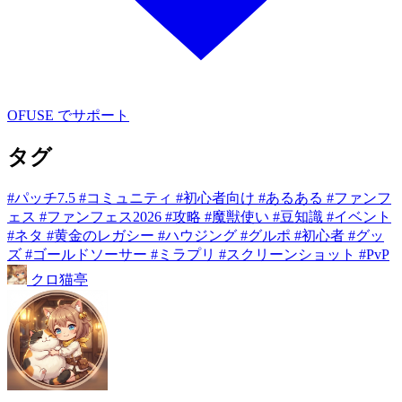
OFUSE でサポート
タグ
#パッチ7.5
#コミュニティ
#初心者向け
#あるある
#ファンフ
ェス
#ファンフェス2026
#攻略
#魔獣使い
#豆知識
#イベント
#ネタ
#黄金のレガシー
#ハウジング
#グルポ
#初心者
#グッ
ズ
#ゴールドソーサー
#ミラプリ
#スクリーンショット
#PvP
クロ
猫
亭