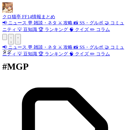
クロ
猫
亭
FF14情報まとめ
📢
ニュース
💬
雑談・ネタ
⚔️
攻略
📸
SS・グルポ
🤝
コミュ
ニティ
💡
豆知識
🏆
ランキング
🧠
クイズ
✏️
コラム
📢
ニュース
💬
雑談・ネタ
⚔️
攻略
📸
SS・グルポ
🤝
コミュ
タグ
ニティ
💡
豆知識
🏆
ランキング
🧠
クイズ
✏️
コラム
#MGP