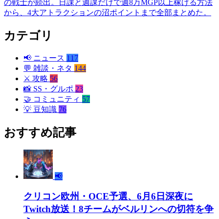
の戦士が続出。日課と週課だけで週8万MGP以上稼げる方法
から、4大アトラクションの沼ポイントまで全部まとめた。
カテゴリ
📢
ニュース
117
💬
雑談・ネタ
144
⚔️
攻略
56
📸
SS・グルポ
23
🤝
コミュニティ
57
💡
豆知識
76
おすすめ記事
📢
クリコン欧州・OCE予選、6月6日深夜に
Twitch放送！8チームがベルリンへの切符を争