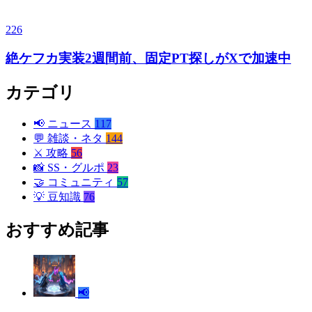
226
絶ケフカ実装2週間前、固定PT探しがXで加速中
カテゴリ
📢
ニュース
117
💬
雑談・ネタ
144
⚔️
攻略
56
📸
SS・グルポ
23
🤝
コミュニティ
57
💡
豆知識
76
おすすめ記事
📢