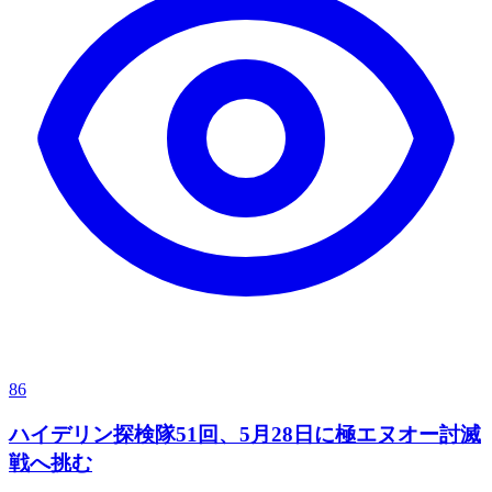
86
ハイデリン探検隊51回、5月28日に極エヌオー討滅
戦へ挑む