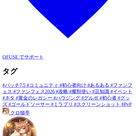
OFUSE でサポート
タグ
#パッチ7.5
#コミュニティ
#初心者向け
#あるある
#ファンフ
ェス
#ファンフェス2026
#攻略
#魔獣使い
#豆知識
#イベント
#ネタ
#黄金のレガシー
#ハウジング
#グルポ
#初心者
#グッ
ズ
#ゴールドソーサー
#ミラプリ
#スクリーンショット
#PvP
クロ
猫
亭