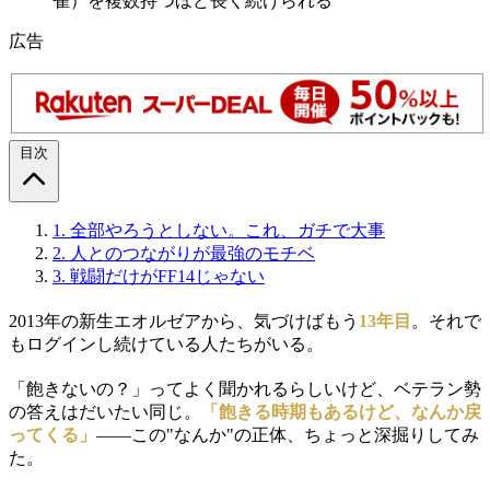
雀）を複数持つほど長く続けられる
広告
目次
1.
全部やろうとしない。これ、ガチで大事
2.
人とのつながりが最強のモチベ
3.
戦闘だけがFF14じゃない
2013年の新生エオルゼアから、気づけばもう
13年目
。それで
もログインし続けている人たちがいる。
「飽きないの？」ってよく聞かれるらしいけど、ベテラン勢
の答えはだいたい同じ。
「飽きる時期もあるけど、なんか戻
ってくる」
——この"なんか"の正体、ちょっと深掘りしてみ
た。