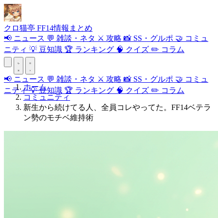
クロ
猫
亭
FF14情報まとめ
📢
ニュース
💬
雑談・ネタ
⚔️
攻略
📸
SS・グルポ
🤝
コミュ
ニティ
💡
豆知識
🏆
ランキング
🧠
クイズ
✏️
コラム
📢
ニュース
💬
雑談・ネタ
⚔️
攻略
📸
SS・グルポ
🤝
コミュ
ホーム
ニティ
💡
豆知識
🏆
ランキング
🧠
クイズ
✏️
コラム
コミュニティ
新生から続けてる人、全員コレやってた。FF14ベテラ
ン勢のモチベ維持術