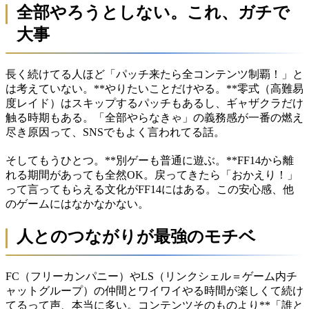
全部やろうとしない。これ、ガチで
大事
長く続けてる人ほど「パッチ来たら全コンテンツ制覇！」と
は考えていない。**やりたいことだけやる。**零式（高難易
度レイド）はスキップするパッチもあるし、ギャザクラだけ
触る時期もある。「全部やらなきゃ」の義務感が一番の燃え
尽き原因って、SNSでもよく言われてる話。
そしてもうひとつ。**別ゲーも普通に遊ぶ。**FF14から離
れる期間があっても全然OK。戻ってきたら「おかえり！」
って言ってもらえる文化がFF14にはある。この安心感、他
のゲームにはなかなかない。
人とのつながりが最強のモチベ
FC（フリーカンパニー）やLS（リンクシェル＝ゲーム内チ
ャットグループ）の仲間とワイワイやる時間が楽しくて続け
てるって声、本当に多い。コンテンツそのものより**「誰と