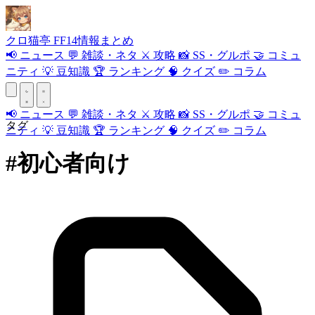
クロ
猫
亭
FF14情報まとめ
📢
ニュース
💬
雑談・ネタ
⚔️
攻略
📸
SS・グルポ
🤝
コミュ
ニティ
💡
豆知識
🏆
ランキング
🧠
クイズ
✏️
コラム
📢
ニュース
💬
雑談・ネタ
⚔️
攻略
📸
SS・グルポ
🤝
コミュ
タグ
ニティ
💡
豆知識
🏆
ランキング
🧠
クイズ
✏️
コラム
#初心者向け